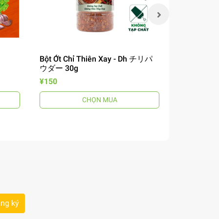
Bột Ớt Chỉ Thiên Xay - Dh チリパ
Xốt Gà Ch
ウダー 30g
Cholimex 9
¥150
¥190
CHỌN MUA
ng ký