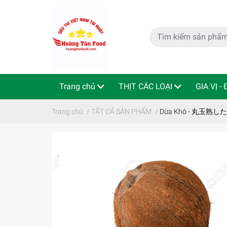
Trang chủ
THỊT CÁC LOẠI
GIA VỊ -
特定商取引法
Indo - ThaiLan
Trang chủ
/
TẤT CẢ SẢN PHẨM
/
Dừa Khô - 丸玉熟