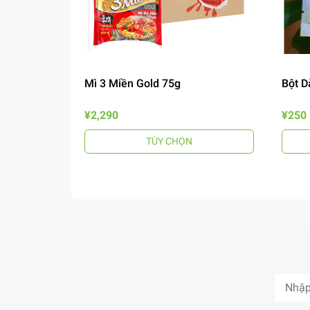
Mì 3 Miền Gold 75g
Bột D
¥2,290
¥250
TÙY CHỌN