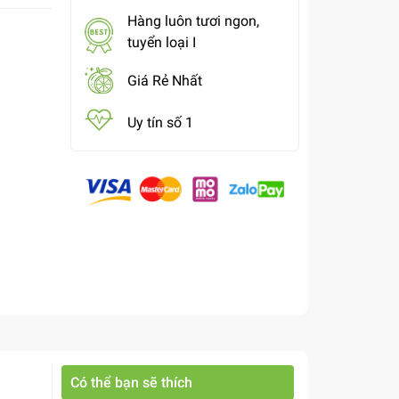
Hàng luôn tươi ngon,
tuyển loại I
Giá Rẻ Nhất
Uy tín số 1
Có thể bạn sẽ thích