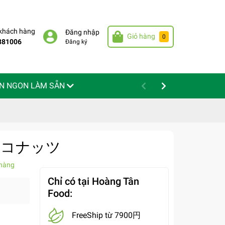
 khách hàng
Đăng nhập
Giỏ hàng
0
881006
Đăng ký
N NGON LÀM SẴN
たココナッツ
hàng
Chỉ có tại Hoàng Tân
Food:
FreeShip từ 7900円