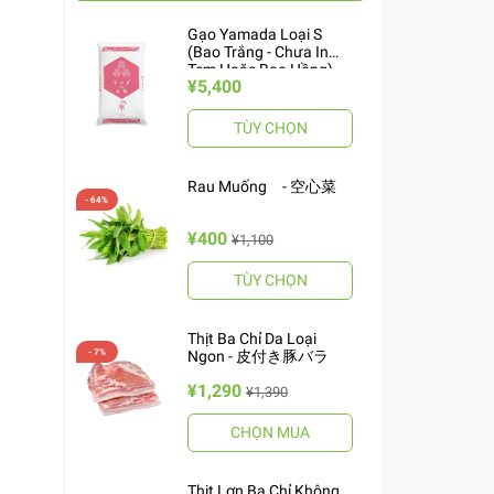
Gạo Yamada Loại S
(Bao Trắng - Chưa In
Tem Hoặc Bao Hồng)
¥5,400
10kg ヤマダお米 S
TÙY CHỌN
Rau Muống - 空心菜
¥400
¥1,100
TÙY CHỌN
Thịt Ba Chỉ Da Loại
Ngon - 皮付き豚バラ
¥1,290
¥1,390
CHỌN MUA
Thịt Lợn Ba Chỉ Không