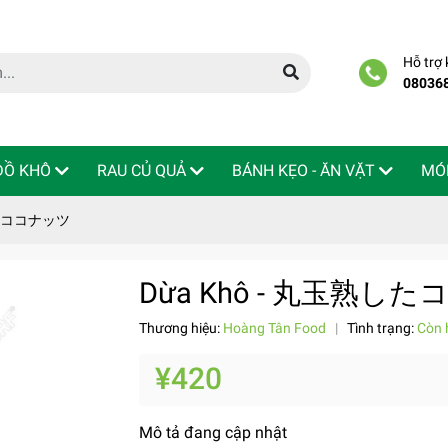
Hỗ trợ
08036
 ĐỒ KHÔ
RAU CỦ QUẢ
BÁNH KẸO - ĂN VẶT
MÓ
したココナッツ
Dừa Khô - 丸玉熟し
Thương hiệu:
Hoàng Tân Food
|
Tình trạng:
Còn 
¥420
Mô tả đang cập nhật