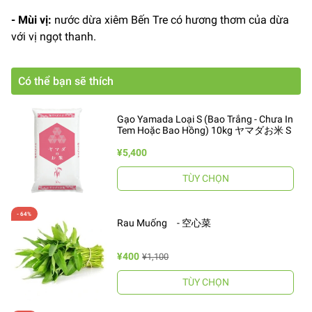
- Mùi vị:
nước dừa xiêm Bến Tre có hương thơm của dừa
với vị ngọt thanh.
Có thể bạn sẽ thích
Gạo Yamada Loại S (Bao Trắng - Chưa In
Tem Hoặc Bao Hồng) 10kg ヤマダお米 S
¥5,400
TÙY CHỌN
Rau Muống - 空心菜
¥400
¥1,100
TÙY CHỌN