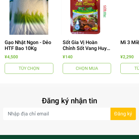
Gạo Nhật Ngon - Dẻo
Sốt Gia Vị Hoàn
Mì 3 Mi
HTF Bao 10Kg
Chỉnh Sốt Vang Huy
Tuấn
¥4,500
¥140
¥2,290
TÙY CHỌN
CHỌN MUA
T
- 64%
Đăng ký nhận tin
Đăng ký