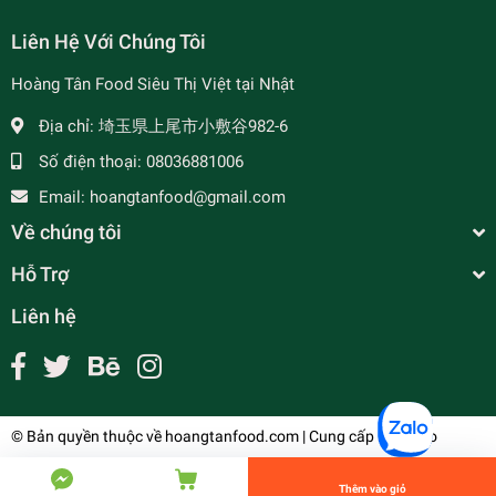
Liên Hệ Với Chúng Tôi
Hoàng Tân Food Siêu Thị Việt tại Nhật
- 7%
Địa chỉ:
埼玉県上尾市小敷谷982-6
Số điện thoại:
08036881006
Email:
hoangtanfood@gmail.com
Về chúng tôi
Hỗ Trợ
Liên hệ
Dừa Tươi 丸玉ココナッツ
¥350
undefined
© Bản quyền thuộc về
hoangtanfood.com
| Cung cấp bởi
Sapo
Tiến Hành Thanh Toán
Thêm vào giỏ