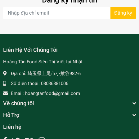
Đăng ký nhận tin
Đăng ký
- 7%
Liên Hệ Với Chúng Tôi
Hoàng Tân Food Siêu Thị Việt tại Nhật
Địa chỉ:
埼玉県上尾市小敷谷982-6
Số điện thoại:
08036881006
Email:
hoangtanfood@gmail.com
Về chúng tôi
Hỗ Trợ
Liên hệ
Gà Tơ 4 Tháng Siêu Ngon Có Đầu - 4ヶ月丸鶏 1.2-
1.5kg