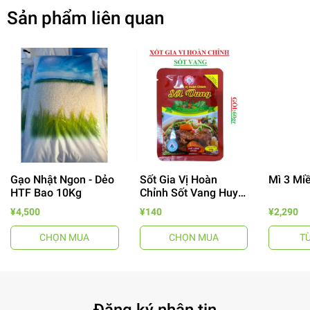
Sản phẩm liên quan
Gạo Nhật Ngon - Dẻo
Sốt Gia Vị Hoàn
Mì 3 Mi
HTF Bao 10Kg
Chỉnh Sốt Vang Huy
- 64%
Tuấn
¥4,500
¥140
¥2,290
CHỌN MUA
CHỌN MUA
T