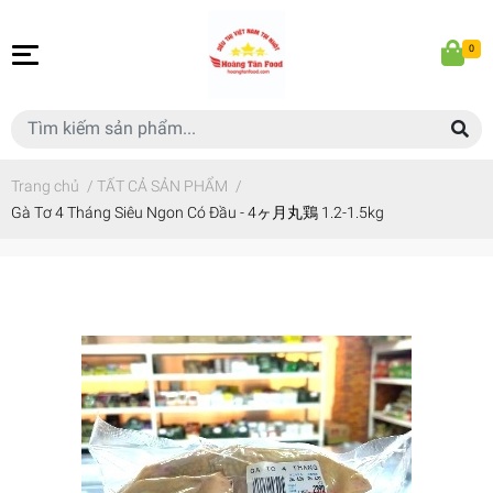
0
Trang chủ
/
TẤT CẢ SẢN PHẨM
/
Gà Tơ 4 Tháng Siêu Ngon Có Đầu - 4ヶ月丸鶏 1.2-1.5kg