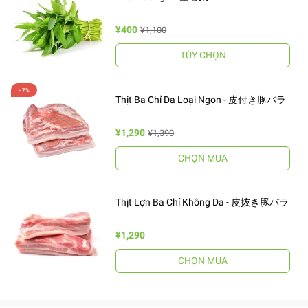
¥400
¥1,100
TÙY CHỌN
Thịt Ba Chỉ Da Loại Ngon - 皮付き豚バラ
¥1,290
¥1,390
CHỌN MUA
Thịt Lợn Ba Chỉ Không Da - 皮抜き豚バラ
¥1,290
CHỌN MUA