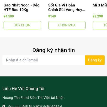
Gạo Nhật Ngon - Dẻo
Sốt Gia Vị Hoàn
Mì 3 Mi
HTF Bao 10Kg
Chỉnh Sốt Vang Huy
Tuấn
¥4,500
¥140
¥2,290
TÙY CHỌN
CHỌN MUA
T
- 64%
Đăng ký nhận tin
Đăng ký
- 7%
Liên Hệ Với Chúng Tôi
Hoàng Tân Food Siêu Thị Việt tại Nhật
Địa chỉ:
埼玉県上尾市小敷谷982-6