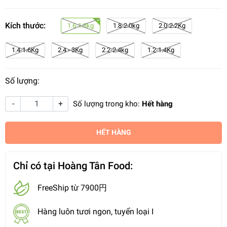
Kích thước:
1.6-1.8kg
1.8-2.0kg
2.0-2.2Kg
1.4-1.6Kg
2.4 - 3Kg
2.2-2.4kg
1.2-1.4Kg
Số lượng:
-
+
Số lượng trong kho:
Hết hàng
HẾT HÀNG
Chỉ có tại Hoàng Tân Food:
FreeShip từ 7900円
Hàng luôn tươi ngon, tuyển loại I