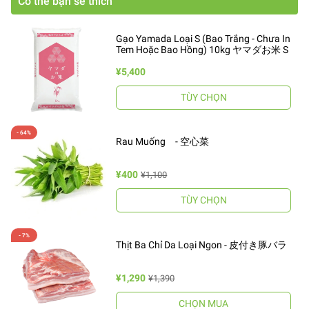
Có thể bạn sẽ thích
Gạo Yamada Loại S (Bao Trắng - Chưa In
Tem Hoặc Bao Hồng) 10kg ヤマダお米 S
¥5,400
TÙY CHỌN
Rau Muống - 空心菜
¥400
¥1,100
TÙY CHỌN
Thịt Ba Chỉ Da Loại Ngon - 皮付き豚バラ
¥1,290
¥1,390
CHỌN MUA