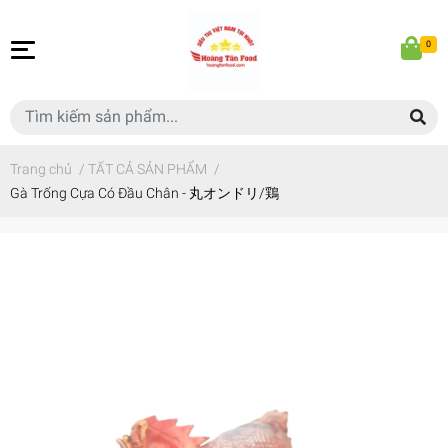
0
Trang chủ
/
TẤT CẢ SẢN PHẨM
/
Gà Trống Cựa Có Đầu Chân - 丸オンドリ/鶏