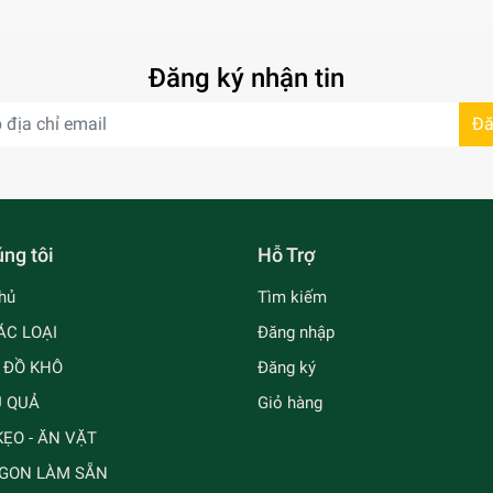
Đăng ký nhận tin
Đă
ng tôi
Hỗ Trợ
hủ
Tìm kiếm
ÁC LOẠI
Đăng nhập
- ĐỒ KHÔ
Đăng ký
Ủ QUẢ
Giỏ hàng
ẸO - ĂN VẶT
GON LÀM SẴN