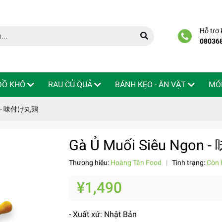
Hỗ trợ
08036
 ĐỒ KHÔ
RAU CỦ QUẢ
BÁNH KẸO - ĂN VẶT
MÓ
on - 味付け丸鶏
Gà Ủ Muối Siêu Ngo
Thương hiệu:
Hoàng Tân Food
|
Tình trạng:
Còn 
¥1,490
- Xuất xứ: Nhật Bản