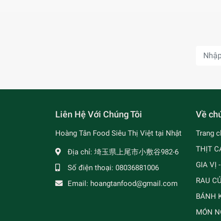
Liên Hệ Với Chúng Tôi
Về chú
Hoàng Tân Food Siêu Thị Việt tại Nhật
Trang c
THỊT C
Địa chỉ:
埼玉県上尾市小敷谷982-6
GIA VỊ 
Số điện thoại:
08036881006
RAU C
Email:
hoangtanfood@gmail.com
BÁNH K
MÓN N