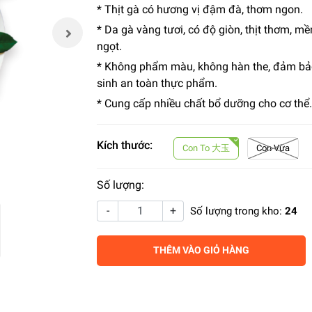
* Thịt gà có hương vị đậm đà, thơm ngon.
* Da gà vàng tươi, có độ giòn, thịt thơm, m
ngọt.
* Không phẩm màu, không hàn the, đảm bả
sinh an toàn thực phẩm.
* Cung cấp nhiều chất bổ dưỡng cho cơ thể.
Kích thước:
Con To 大玉
Con Vừa
Số lượng:
-
+
Số lượng trong kho:
24
THÊM VÀO GIỎ HÀNG