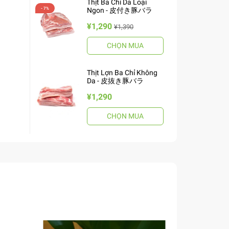
Thịt Ba Chỉ Da Loại
Ngon - 皮付き豚バラ
¥1,290
¥1,390
CHỌN MUA
Thịt Lợn Ba Chỉ Không
Da - 皮抜き豚バラ
¥1,290
CHỌN MUA