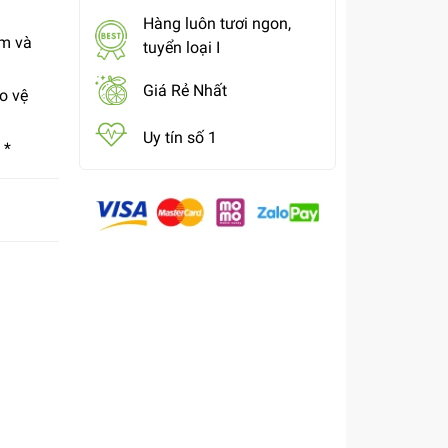
Hàng luôn tươi ngon,
ềm và
tuyển loại I
Giá Rẻ Nhất
o vệ
Uy tín số 1
 *