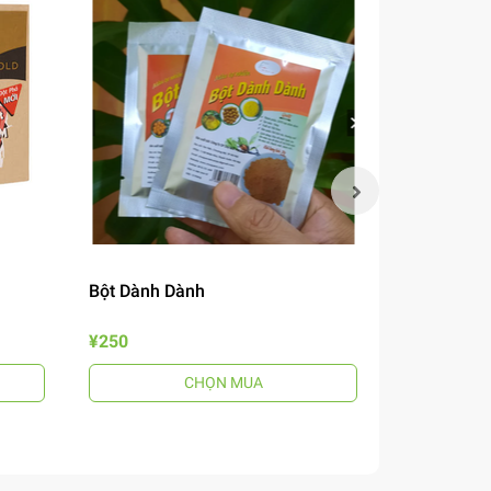
Bột Dành Dành
Mắm Nêm B
¥250
¥690
CHỌN MUA