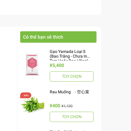
Có thể bạn sẽ thích
Gạo Yamada Loại S
(Bao Trắng - Chưa In
Tem Hoặc Bao Hồng)
¥5,400
10kg ヤマダお米 S
TÙY CHỌN
Rau Muống - 空心菜
¥400
¥1,100
TÙY CHỌN