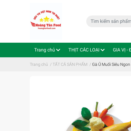
Trang chủ
THỊT CÁC LOẠI
GIA VỊ -
特定商取引法
Indo - ThaiLan
Trang chủ
/
TẤT CẢ SẢN PHẨM
/
Gà Ủ Muối Siêu Ng