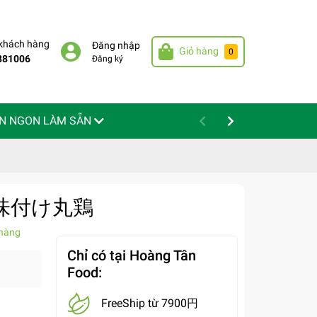
 khách hàng
Đăng nhập
Giỏ hàng
0
881006
Đăng ký
N NGON LÀM SẴN
n - 味付け丸鶏
hàng
Chỉ có tại Hoàng Tân
Food:
FreeShip từ 7900円