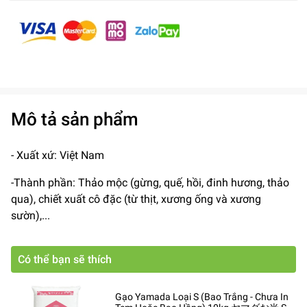
Mô tả sản phẩm
- Xuất xứ: Việt Nam
-Thành phần: Thảo mộc (gừng, quế, hồi, đinh hương, thảo
qua), chiết xuất cô đặc (từ thịt, xương ống và xương
sườn),...
Có thể bạn sẽ thích
Gạo Yamada Loại S (Bao Trắng - Chưa In