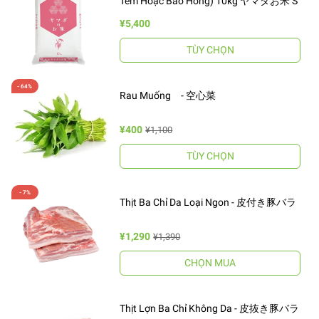
Tem Hoặc Bao Hồng) 10kg ヤマダお米 S
¥5,400
TÙY CHỌN
Rau Muống - 空心菜
¥400
¥1,100
TÙY CHỌN
Thịt Ba Chỉ Da Loại Ngon - 皮付き豚バラ
¥1,290
¥1,390
CHỌN MUA
Thịt Lợn Ba Chỉ Không Da - 皮抜き豚バラ