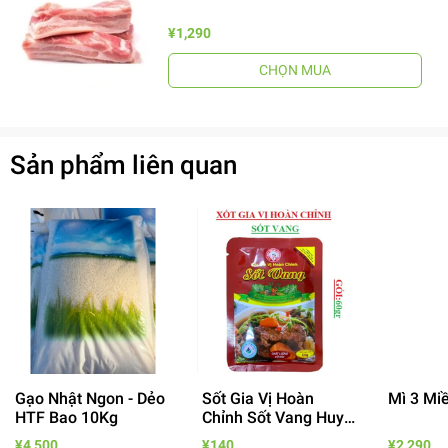
¥1,290
CHỌN MUA
Sản phẩm liên quan
Gạo Nhật Ngon - Dẻo
Sốt Gia Vị Hoàn
Mì 3 Mi
HTF Bao 10Kg
Chỉnh Sốt Vang Huy
Tuấn
¥4,500
¥140
¥2,290