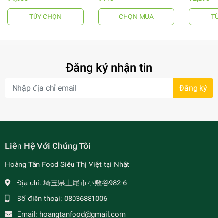
TÙY CHỌN
CHỌN MUA
T
- 64%
Đăng ký nhận tin
Đăng ký
- 7%
Liên Hệ Với Chúng Tôi
Hoàng Tân Food Siêu Thị Việt tại Nhật
Địa chỉ:
埼玉県上尾市小敷谷982-6
Số điện thoại:
08036881006
Email:
hoangtanfood@gmail.com