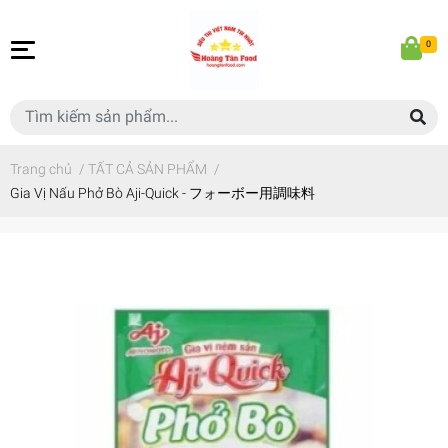
0
Trang chủ
/
TẤT CẢ SẢN PHẨM
/
Gia Vị Nấu Phở Bò Aji-Quick - フォーボー用調味料