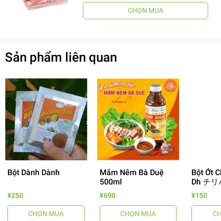
CHỌN MUA
Sản phẩm liên quan
Bột Dành Dành
Mắm Nêm Bà Duệ
Bột Ớt C
500ml
Dh チリ
¥250
¥690
¥150
- 64%
CHỌN MUA
CHỌN MUA
C