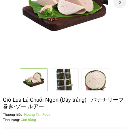
Giò Lụa Lá Chuối Ngon (Dây trắng) - バナナリーフ
巻き-ゾー.ルアー
Thương hiệu:
Hoang Tan Food
Tình trạng:
Còn hàng