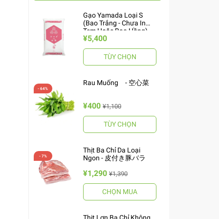
Gạo Yamada Loại S
(Bao Trắng - Chưa In
Tem Hoặc Bao Hồng)
¥5,400
10kg ヤマダお米 S
TÙY CHỌN
Rau Muống - 空心菜
¥400
¥1,100
TÙY CHỌN
Thịt Ba Chỉ Da Loại
Ngon - 皮付き豚バラ
¥1,290
¥1,390
CHỌN MUA
Thịt Lợn Ba Chỉ Không