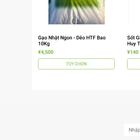
Gạo Nhật Ngon - Dẻo HTF Bao
Sốt G
10Kg
Huy 
¥4,500
¥140
TÙY CHỌN