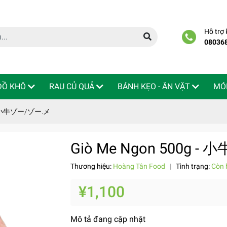
Hỗ trợ
08036
 ĐỒ KHÔ
RAU CỦ QUẢ
BÁNH KẸO - ĂN VẶT
MÓ
 - 小牛ゾー/ゾー.メ
Giò Me Ngon 500g 
Thương hiệu:
Hoàng Tân Food
|
Tình trạng:
Còn 
¥1,100
Mô tả đang cập nhật