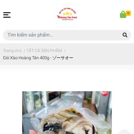
0
Trang chủ
/
TẤT CẢ SẢN PHẨM
/
Giò Xào Hoàng Tân 400g - ゾーサオー