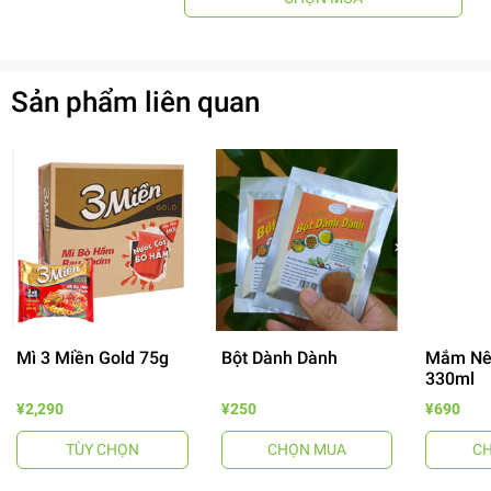
Sản phẩm liên quan
Mì 3 Miền Gold 75g
Bột Dành Dành
Mắm Nê
330ml
¥2,290
¥250
¥690
- 64%
TÙY CHỌN
CHỌN MUA
C