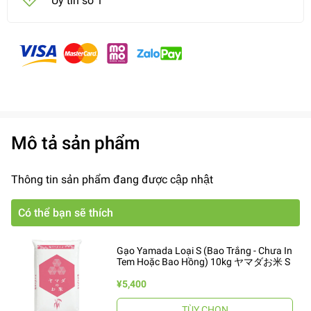
Uy tín số 1
Mô tả sản phẩm
Thông tin sản phẩm đang được cập nhật
Có thể bạn sẽ thích
Gạo Yamada Loại S (Bao Trắng - Chưa In
Tem Hoặc Bao Hồng) 10kg ヤマダお米 S
¥5,400
TÙY CHỌN