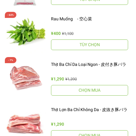
Rau Muống - 空心菜
¥400
¥1,100
TÙY CHỌN
Thịt Ba Chỉ Da Loại Ngon - 皮付き豚バラ
¥1,290
¥1,390
CHỌN MUA
Thịt Lợn Ba Chỉ Không Da - 皮抜き豚バラ
¥1,290
CHỌN MUA