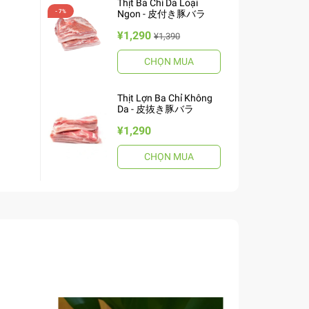
Thịt Ba Chỉ Da Loại
Ngon - 皮付き豚バラ
¥1,290
¥1,390
CHỌN MUA
Thịt Lợn Ba Chỉ Không
Da - 皮抜き豚バラ
¥1,290
CHỌN MUA