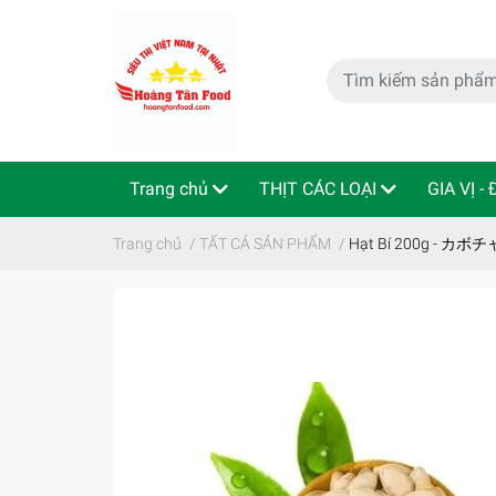
Trang chủ
THỊT CÁC LOẠI
GIA VỊ -
特定商取引法
Indo - ThaiLan
Trang chủ
/
TẤT CẢ SẢN PHẨM
/
Hạt Bí 200g - カ