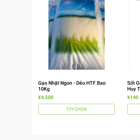
Gạo Nhật Ngon - Dẻo HTF Bao
Sốt G
10Kg
Huy 
¥4,500
¥140
TÙY CHỌN