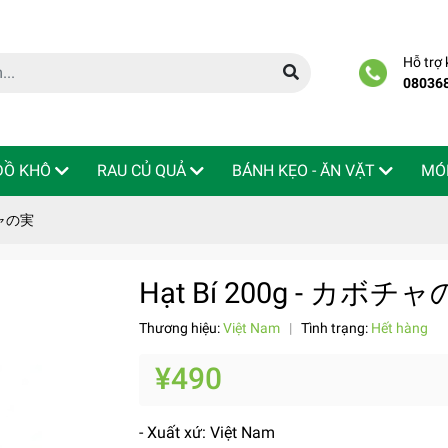
Hỗ trợ
08036
 ĐỒ KHÔ
RAU CỦ QUẢ
BÁNH KẸO - ĂN VẶT
MÓ
ボチャの実
Hạt Bí 200g - カボチ
Thương hiệu:
Việt Nam
|
Tình trạng:
Hết hàng
¥490
- Xuất xứ: Việt Nam