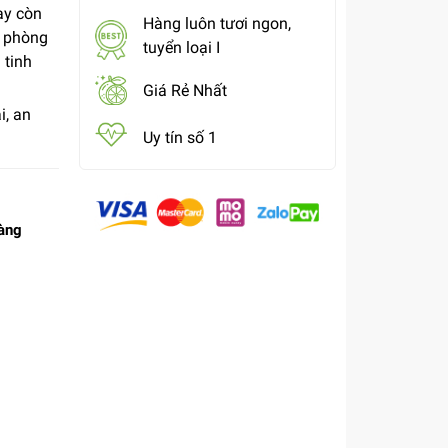
ay còn
Hàng luôn tươi ngon,
ư phòng
tuyển loại I
 tinh
Giá Rẻ Nhất
i, an
Uy tín số 1
àng