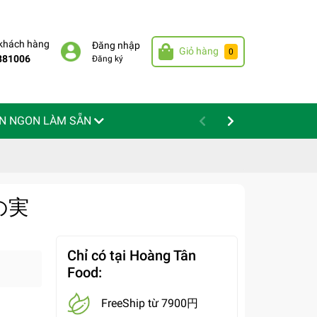
 khách hàng
Đăng nhập
Giỏ hàng
0
881006
Đăng ký
N NGON LÀM SẴN
ャの実
Chỉ có tại Hoàng Tân
Food:
FreeShip từ 7900円