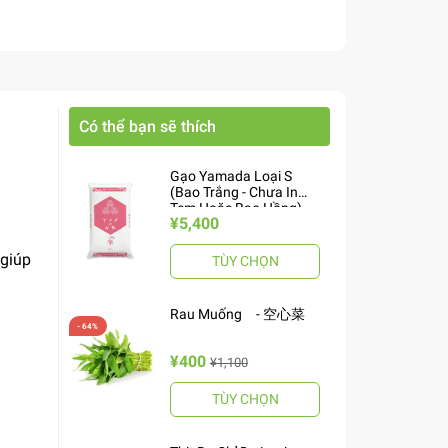
Có thể bạn sẽ thích
Gạo Yamada Loại S
(Bao Trắng - Chưa In
Tem Hoặc Bao Hồng)
¥5,400
10kg ヤマダお米 S
 giúp
TÙY CHỌN
Rau Muống - 空心菜
¥400
¥1,100
TÙY CHỌN