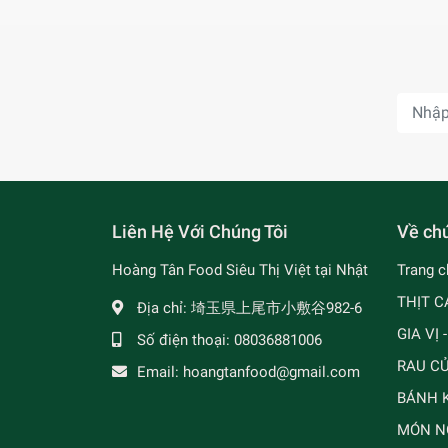
Liên Hệ Với Chúng Tôi
Về chú
Hoàng Tân Food Siêu Thị Việt tại Nhật
Trang c
THỊT C
Địa chỉ:
埼玉県上尾市小敷谷982-6
GIA VỊ 
Số điện thoại:
08036881006
RAU C
Email:
hoangtanfood@gmail.com
BÁNH K
MÓN N