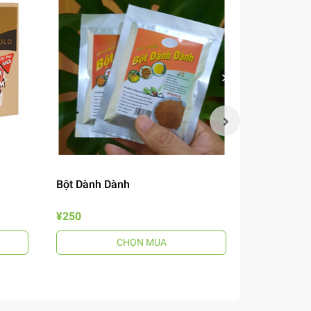
Bột Dành Dành
Mắm Nêm B
¥250
¥690
CHỌN MUA