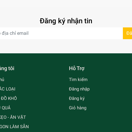
Đăng ký nhận tin
Đă
ng tôi
Hỗ Trợ
hủ
Tìm kiếm
ÁC LOẠI
Đăng nhập
- ĐỒ KHÔ
Đăng ký
Ủ QUẢ
Giỏ hàng
ẸO - ĂN VẶT
GON LÀM SẴN