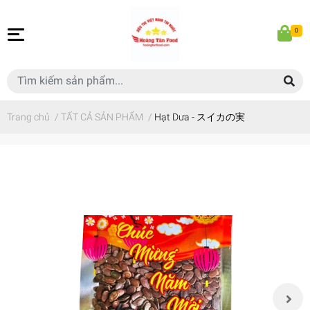
0
Trang chủ
/
TẤT CẢ SẢN PHẨM
/
Hạt Dưa - スイカの実