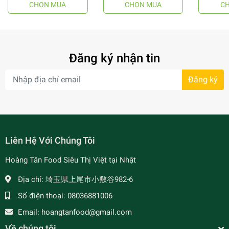
CHỌN MUA
CHỌN MUA
C
- 64%
Đăng ký nhận tin
Đăng ký
- 34%
Liên Hệ Với Chúng Tôi
Hoàng Tân Food Siêu Thị Việt tại Nhật
Địa chỉ:
埼玉県上尾市小敷谷982-6
Số điện thoại:
08036881006
Email:
hoangtanfood@gmail.com
- 7%
Về chúng tôi