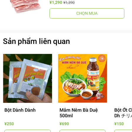
¥1,290
¥1,390
CHỌN MUA
Sản phẩm liên quan
Bột Dành Dành
Mắm Nêm Bà Duệ
Bột Ớt C
500ml
Dh チリ
¥250
¥690
¥150