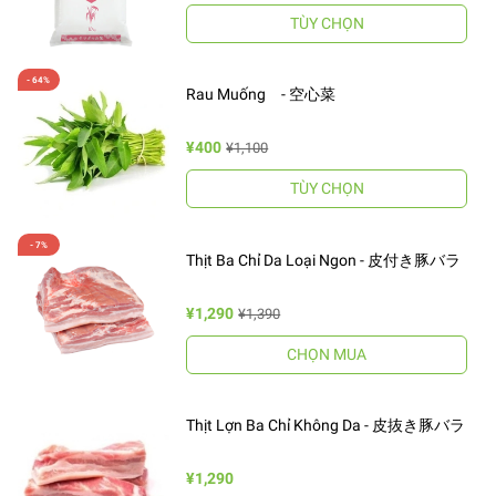
TÙY CHỌN
Rau Muống - 空心菜
¥400
¥1,100
TÙY CHỌN
Thịt Ba Chỉ Da Loại Ngon - 皮付き豚バラ
¥1,290
¥1,390
CHỌN MUA
Thịt Lợn Ba Chỉ Không Da - 皮抜き豚バラ
¥1,290