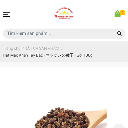
0
Trang chủ
/
TẤT CẢ SẢN PHẨM
/
Hạt Mắc Khén Tây Bắc - マッケンの種子 - Gói 100g