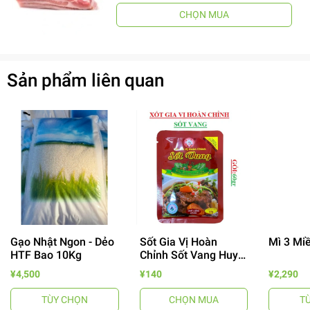
CHỌN MUA
Sản phẩm liên quan
Gạo Nhật Ngon - Dẻo
Sốt Gia Vị Hoàn
Mì 3 Mi
HTF Bao 10Kg
Chỉnh Sốt Vang Huy
Tuấn
¥4,500
¥140
¥2,290
- 64%
TÙY CHỌN
CHỌN MUA
T