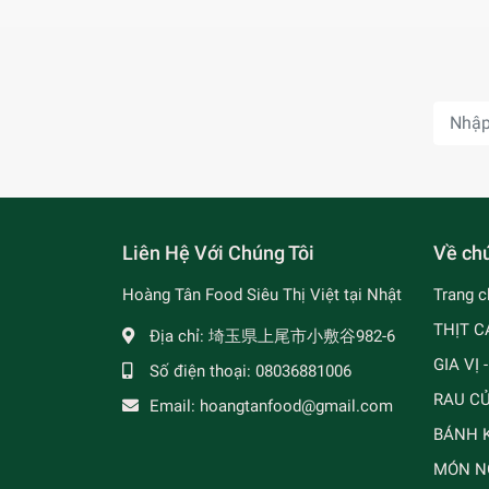
Liên Hệ Với Chúng Tôi
Về chú
Hoàng Tân Food Siêu Thị Việt tại Nhật
Trang c
THỊT C
Địa chỉ:
埼玉県上尾市小敷谷982-6
GIA VỊ 
Số điện thoại:
08036881006
RAU C
Email:
hoangtanfood@gmail.com
BÁNH K
MÓN N