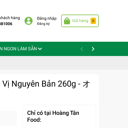
 khách hàng
Đăng nhập
Giỏ hàng
0
881006
Đăng ký
N NGON LÀM SẴN
 Vị Nguyên Bản 260g - オ
Chỉ có tại Hoàng Tân
Food: