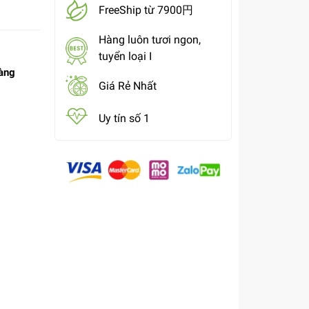
FreeShip từ 7900円
Hàng luôn tươi ngon,
tuyển loại I
àng
Giá Rẻ Nhất
Uy tín số 1