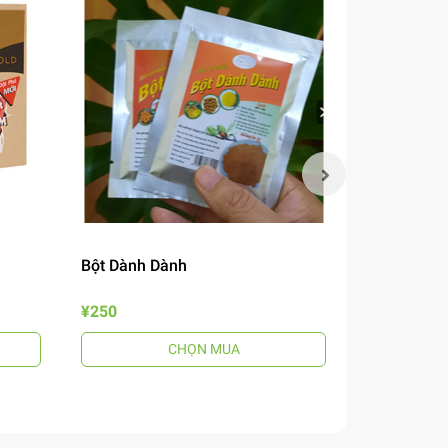
Bột Dành Dành
Mắm Nêm B
¥250
¥690
CHỌN MUA