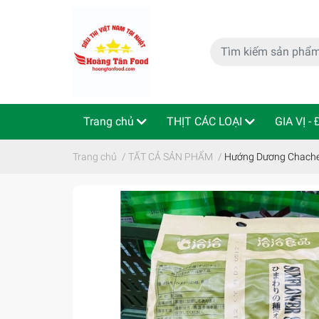
Trang chủ
THỊT CÁC LOẠI
GIA VỊ -
特定商取引法
Indo - ThaiLan
Trang chủ
/
TẤT CẢ SẢN PHẨM
/
Hướng Dương Chac