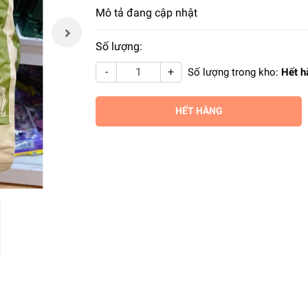
Mô tả đang cập nhật
Số lượng:
-
+
Số lượng trong kho:
Hết h
HẾT HÀNG