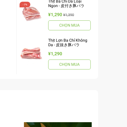
Thịt Ba Chỉ Da Loại
Ngon - 皮付き豚バラ
¥1,290
¥1,390
CHỌN MUA
Thịt Lợn Ba Chỉ Không
Da - 皮抜き豚バラ
¥1,290
CHỌN MUA