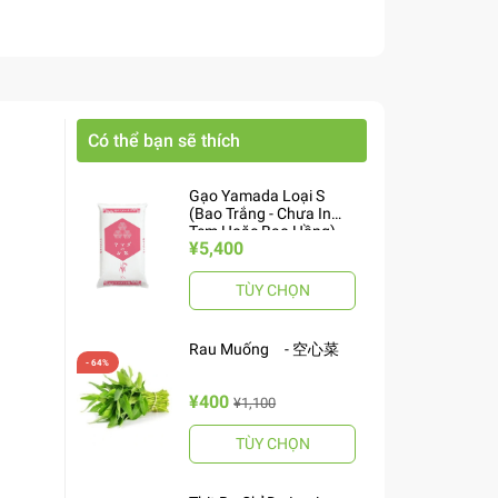
Có thể bạn sẽ thích
Gạo Yamada Loại S
(Bao Trắng - Chưa In
Tem Hoặc Bao Hồng)
¥5,400
10kg ヤマダお米 S
TÙY CHỌN
Rau Muống - 空心菜
¥400
¥1,100
TÙY CHỌN