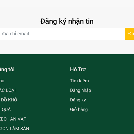
Đăng ký nhận tin
Đă
ng tôi
Hỗ Trợ
hủ
Tìm kiếm
ÁC LOẠI
Đăng nhập
- ĐỒ KHÔ
Đăng ký
Ủ QUẢ
Giỏ hàng
ẸO - ĂN VẶT
GON LÀM SẴN