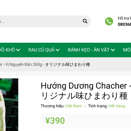
Hỗ trợ
08036
 ĐỒ KHÔ
RAU CỦ QUẢ
BÁNH KẸO - ĂN VẶT
MÓ
her - Vị Nguyên Bản 260g - オリジナル味ひまわり種
Hướng Dương Chacher -
リジナル味ひまわり種
Thương hiệu:
Việt Nam
|
Tình trạng:
Hết hàng
¥390