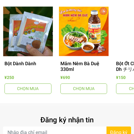
Bột Dành Dành
Mắm Nêm Bà Duệ
Bột Ớt C
- 64%
330ml
Dh チリ
¥250
¥690
¥150
CHỌN MUA
CHỌN MUA
C
Đăng ký nhận tin
- 7%
Đăng ký