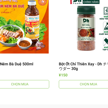
Nêm Bà Duệ 500ml
Bột Ớt Chỉ Thiên Xay - Dh
ウダー 30g
¥150
CHỌN MUA
CHỌN MUA