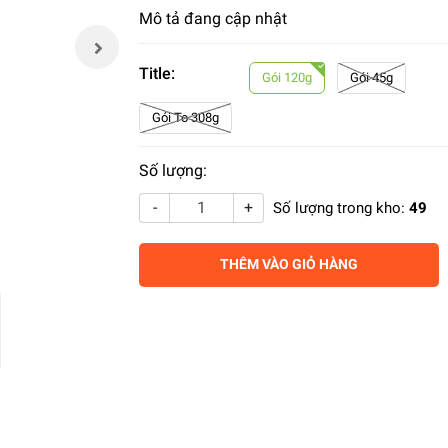
Mô tả đang cập nhật
Title:
Gói 120g
Gói 45g
Gói To 308g
Số lượng:
-
+
Số lượng trong kho:
49
THÊM VÀO GIỎ HÀNG