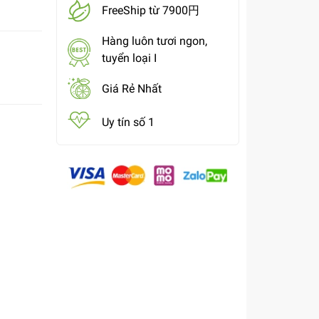
FreeShip từ 7900円
Hàng luôn tươi ngon,
tuyển loại I
Giá Rẻ Nhất
Uy tín số 1