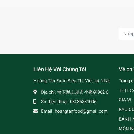
Liên Hệ Với Chúng Tôi
Về chú
Hoàng Tân Food Siêu Thị Việt tại Nhật
Trang c
THỊT C
Địa chỉ:
埼玉県上尾市小敷谷982-6
GIA VỊ 
Số điện thoại:
08036881006
RAU C
Email:
hoangtanfood@gmail.com
BÁNH K
MÓN N