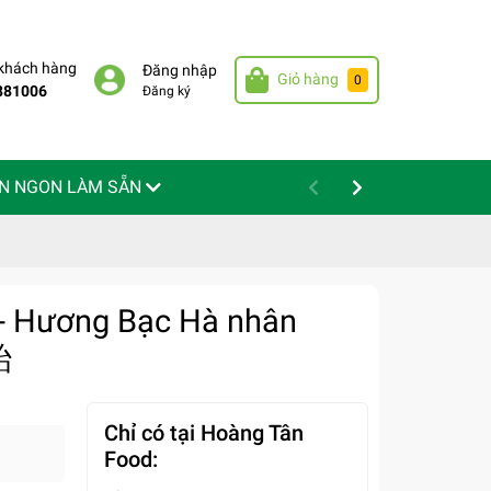
 khách hàng
Đăng nhập
Giỏ hàng
0
881006
Đăng ký
N NGON LÀM SẴN
 - Hương Bạc Hà nhân
飴
Chỉ có tại Hoàng Tân
Food: