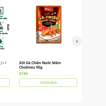
 チリパ
Xốt Gà Chiên Nước Mắm
Mì Omachi 
Cholimex 90g
Chua 12
風煮込みビ
¥190
¥190
CHỌN MUA