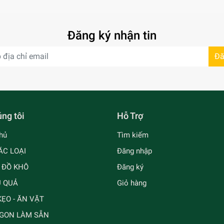
Đăng ký nhận tin
Đă
ng tôi
Hỗ Trợ
hủ
Tìm kiếm
ÁC LOẠI
Đăng nhập
- ĐỒ KHÔ
Đăng ký
Ủ QUẢ
Giỏ hàng
ẸO - ĂN VẶT
GON LÀM SẴN