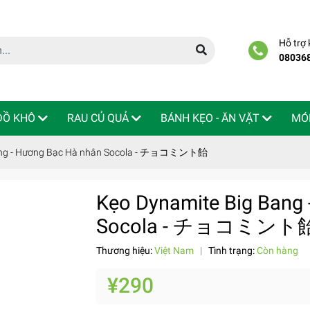
Hỗ trợ
08036
 ĐỒ KHÔ
RAU CỦ QUẢ
BÁNH KẸO - ĂN VẶT
MÓ
Bang - Hương Bạc Hà nhân Socola - チョコミント飴
Kẹo Dynamite Big Bang
Socola - チョコミント
Thương hiệu:
Việt Nam
|
Tình trạng:
Còn hàng
¥290