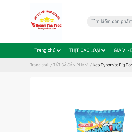
Trang chủ
THỊT CÁC LOẠI
GIA VỊ -
特定商取引法
Indo - ThaiLan
Trang chủ
/
TẤT CẢ SẢN PHẨM
/
Kẹo Dynamite Big 