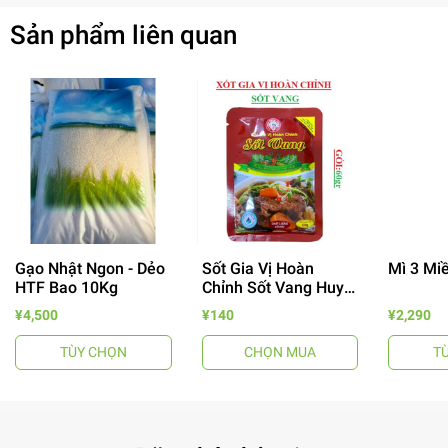
Sản phẩm liên quan
Gạo Nhật Ngon - Dẻo
Sốt Gia Vị Hoàn
Mì 3 Mi
HTF Bao 10Kg
Chỉnh Sốt Vang Huy
Tuấn
- 64%
¥4,500
¥140
¥2,290
TÙY CHỌN
CHỌN MUA
T