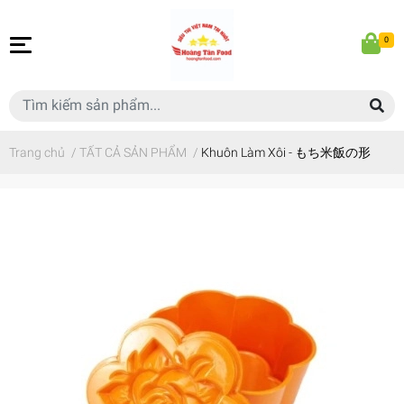
0
Trang chủ
/
TẤT CẢ SẢN PHẨM
/
Khuôn Làm Xôi - もち米飯の形