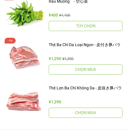
Rau Muống - 空心菜
¥400
¥1,100
TÙY CHỌN
Thịt Ba Chỉ Da Loại Ngon - 皮付き豚バラ
¥1,290
¥1,390
CHỌN MUA
Thịt Lợn Ba Chỉ Không Da - 皮抜き豚バラ
¥1,290
CHỌN MUA