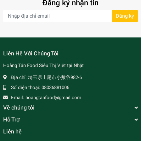
Đăng ký nhận tin
Đăng ký
- 7%
Liên Hệ Với Chúng Tôi
Hoàng Tân Food Siêu Thị Việt tại Nhật
Địa chỉ:
埼玉県上尾市小敷谷982-6
Số điện thoại:
08036881006
Email:
hoangtanfood@gmail.com
Về chúng tôi
Hỗ Trợ
Liên hệ
Khuôn Làm Xôi - もち米飯の形
¥550