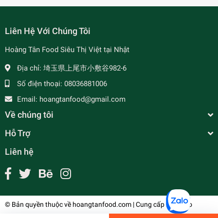
Liên Hệ Với Chúng Tôi
Hoàng Tân Food Siêu Thị Việt tại Nhật
- 7%
Địa chỉ:
埼玉県上尾市小敷谷982-6
Số điện thoại:
08036881006
Email:
hoangtanfood@gmail.com
Về chúng tôi
Hỗ Trợ
Liên hệ
Lá Móc Mật - 冷凍クラウセナインディカー
¥215
undefined
© Bản quyền thuộc về
hoangtanfood.com
| Cung cấp bởi
Sapo