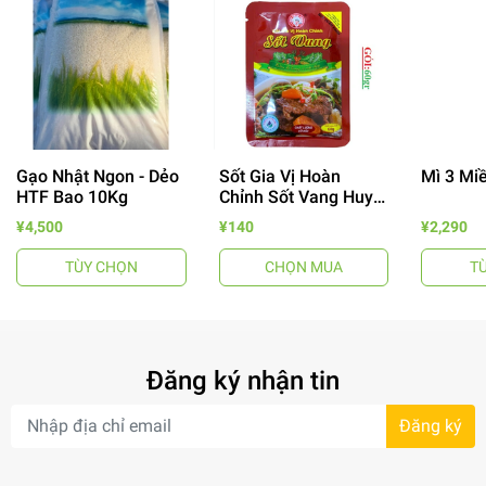
Gạo Nhật Ngon - Dẻo
Sốt Gia Vị Hoàn
Mì 3 Mi
HTF Bao 10Kg
Chỉnh Sốt Vang Huy
Tuấn
¥4,500
¥140
¥2,290
TÙY CHỌN
CHỌN MUA
T
Đăng ký nhận tin
- 64%
Đăng ký