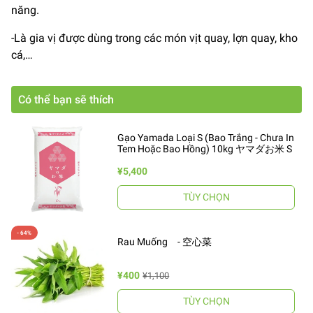
năng.
-Là gia vị được dùng trong các món vịt quay, lợn quay, kho
cá,…
Có thể bạn sẽ thích
Gạo Yamada Loại S (Bao Trắng - Chưa In
Tem Hoặc Bao Hồng) 10kg ヤマダお米 S
¥5,400
TÙY CHỌN
Rau Muống - 空心菜
¥400
¥1,100
TÙY CHỌN