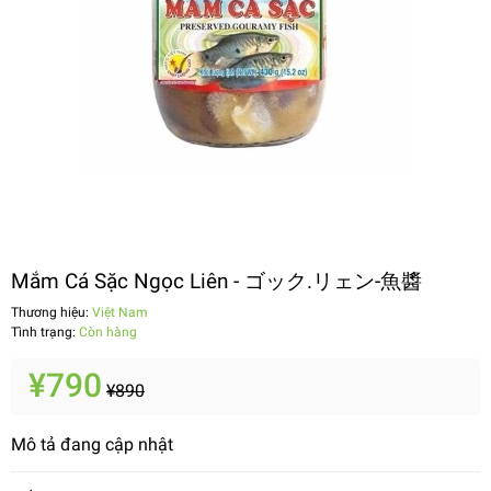
Mắm Cá Sặc Ngọc Liên - ゴック.リェン-魚醬
Thương hiệu:
Việt Nam
Tình trạng:
Còn hàng
¥790
¥890
Mô tả đang cập nhật