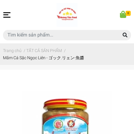
0
Trang chủ
/
TẤT CẢ SẢN PHẨM
/
Mắm Cá Sặc Ngọc Liên - ゴック.リェン-魚醬