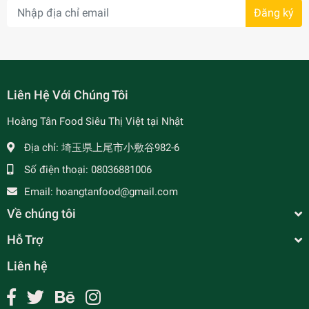
Đăng ký
- 7%
Liên Hệ Với Chúng Tôi
Hoàng Tân Food Siêu Thị Việt tại Nhật
Địa chỉ:
埼玉県上尾市小敷谷982-6
Số điện thoại:
08036881006
Email:
hoangtanfood@gmail.com
Về chúng tôi
Hỗ Trợ
Liên hệ
Mắm Cá Sặc Ngọc Liên - ゴック.リェン-魚醬
¥790
undefined