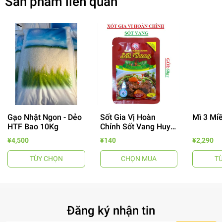
Sản phẩm liên quan
Gạo Nhật Ngon - Dẻo
Sốt Gia Vị Hoàn
Mì 3 Mi
HTF Bao 10Kg
Chỉnh Sốt Vang Huy
- 64%
Tuấn
¥4,500
¥140
¥2,290
TÙY CHỌN
CHỌN MUA
T
Đăng ký nhận tin