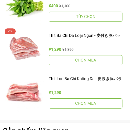
¥400
¥1,100
TÙY CHỌN
Thịt Ba Chỉ Da Loại Ngon - 皮付き豚バラ
¥1,290
¥1,390
CHỌN MUA
Thịt Lợn Ba Chỉ Không Da - 皮抜き豚バラ
¥1,290
CHỌN MUA