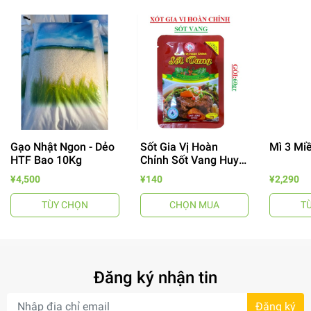
Gạo Nhật Ngon - Dẻo
Sốt Gia Vị Hoàn
Mì 3 Mi
HTF Bao 10Kg
Chỉnh Sốt Vang Huy
Tuấn
¥4,500
¥140
¥2,290
TÙY CHỌN
CHỌN MUA
T
Đăng ký nhận tin
- 64%
Đăng ký