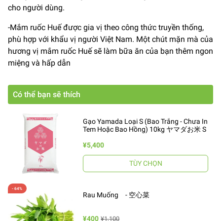
cho người dùng.
-Mắm ruốc Huế được gia vị theo công thức truyền thống,
phù hợp với khẩu vị người Việt Nam. Một chút mặn mà của
hương vị mắm ruốc Huế sẽ làm bữa ăn của bạn thêm ngon
miệng và hấp dẫn
Có thể bạn sẽ thích
Gạo Yamada Loại S (Bao Trắng - Chưa In
Tem Hoặc Bao Hồng) 10kg ヤマダお米 S
¥5,400
TÙY CHỌN
Rau Muống - 空心菜
¥400
¥1,100