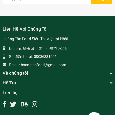
Liên Hệ Với Chúng Tôi
Hoàng Tân Food Siêu Thị Việt tại Nhật
- 7%
Địa chỉ:
埼玉県上尾市小敷谷982-6
Số điện thoại:
08036881006
Email:
hoangtanfood@gmail.com
Về chúng tôi
Hỗ Trợ
Liên hệ
Mắm Ruốc Huế - 塩漬けエビ 瓶詰
¥690
undefined