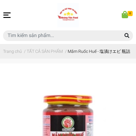
0
Trang chủ
/
TẤT CẢ SẢN PHẨM
/
Mắm Ruốc Huế - 塩漬けエビ 瓶詰