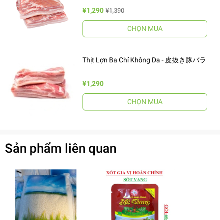
¥1,290
¥1,390
CHỌN MUA
Thịt Lợn Ba Chỉ Không Da - 皮抜き豚バラ
¥1,290
CHỌN MUA
Sản phẩm liên quan