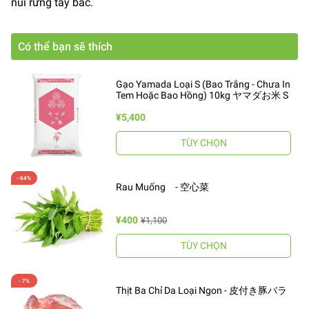
núi rừng tây bắc.
Có thể bạn sẽ thích
Gạo Yamada Loại S (Bao Trắng - Chưa In
Tem Hoặc Bao Hồng) 10kg ヤマダお米 S
¥5,400
TÙY CHỌN
Rau Muống - 空心菜
¥400
¥1,100
TÙY CHỌN
Thịt Ba Chỉ Da Loại Ngon - 皮付き豚バラ