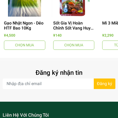
Gạo Nhật Ngon - Dẻo
Sốt Gia Vị Hoàn
Mì 3 Mi
HTF Bao 10Kg
Chỉnh Sốt Vang Huy
Tuấn
¥4,500
¥140
¥2,290
CHỌN MUA
CHỌN MUA
T
- 64%
Đăng ký nhận tin
Đăng ký
Liên Hệ Với Chúng Tôi