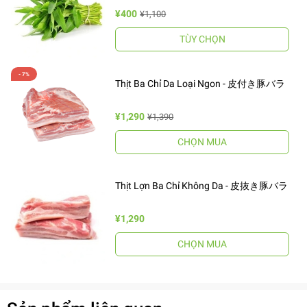
¥400
¥1,100
TÙY CHỌN
Thịt Ba Chỉ Da Loại Ngon - 皮付き豚バラ
¥1,290
¥1,390
CHỌN MUA
Thịt Lợn Ba Chỉ Không Da - 皮抜き豚バラ
¥1,290
CHỌN MUA