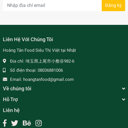
Đăng ký
- 7%
Liên Hệ Với Chúng Tôi
Hoàng Tân Food Siêu Thị Việt tại Nhật
Địa chỉ:
埼玉県上尾市小敷谷982-6
Số điện thoại:
08036881006
Email:
hoangtanfood@gmail.com
Về chúng tôi
Hỗ Trợ
Liên hệ
Me Ngâm Đường Túi 400g -酸っタマリンド
¥650
undefined