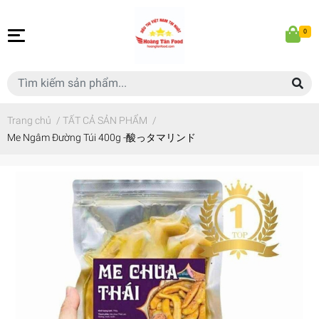
0
Trang chủ
/
TẤT CẢ SẢN PHẨM
/
Me Ngâm Đường Túi 400g -酸っタマリンド