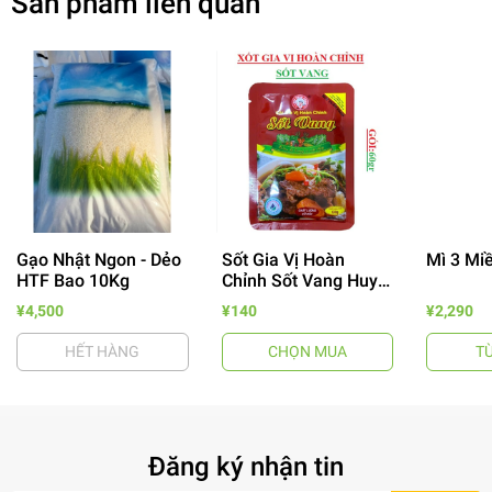
Sản phẩm liên quan
Gạo Nhật Ngon - Dẻo
Sốt Gia Vị Hoàn
Mì 3 Mi
HTF Bao 10Kg
Chỉnh Sốt Vang Huy
- 64%
Tuấn
¥4,500
¥140
¥2,290
HẾT HÀNG
CHỌN MUA
T
Đăng ký nhận tin