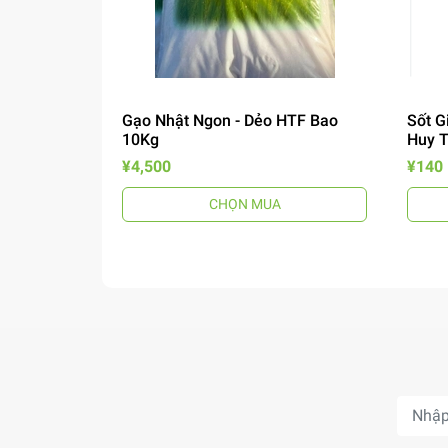
Gạo Nhật Ngon - Dẻo HTF Bao
Sốt G
10Kg
Huy 
¥4,500
¥140
CHỌN MUA