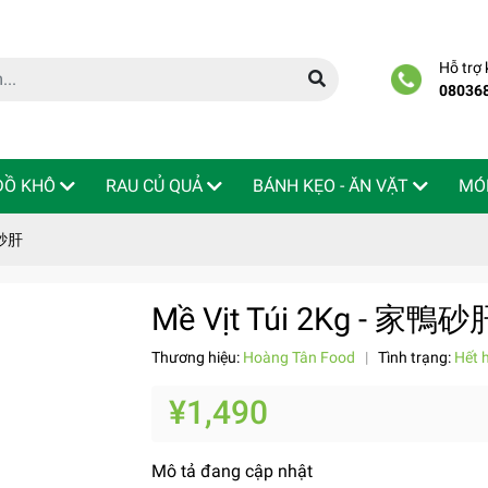
Hỗ trợ
08036
 ĐỒ KHÔ
RAU CỦ QUẢ
BÁNH KẸO - ĂN VẶT
MÓ
鴨砂肝
Mề Vịt Túi 2Kg - 家鴨砂
Thương hiệu:
Hoàng Tân Food
|
Tình trạng:
Hết 
¥1,490
Mô tả đang cập nhật