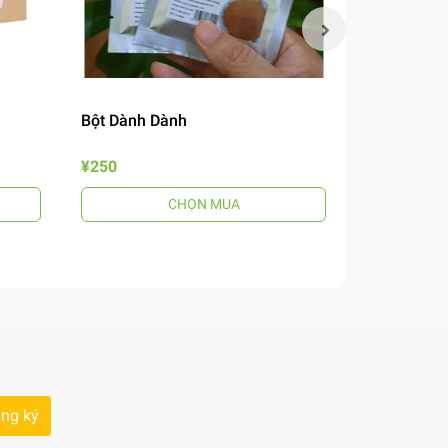
Bột Dành Dành
Mắm Nêm B
¥250
¥690
CHỌN MUA
ng ký