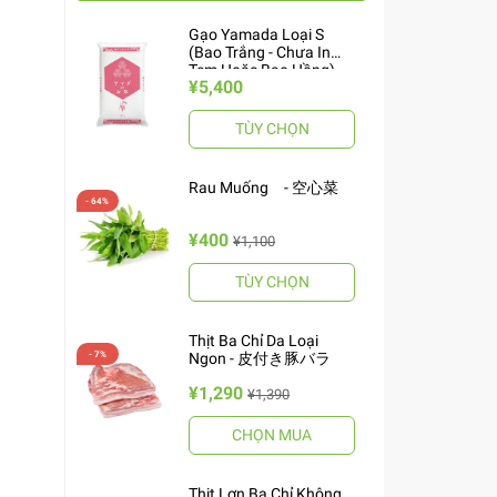
Gạo Yamada Loại S
(Bao Trắng - Chưa In
Tem Hoặc Bao Hồng)
¥5,400
10kg ヤマダお米 S
TÙY CHỌN
Rau Muống - 空心菜
¥400
¥1,100
TÙY CHỌN
Thịt Ba Chỉ Da Loại
Ngon - 皮付き豚バラ
¥1,290
¥1,390
CHỌN MUA
Thịt Lợn Ba Chỉ Không