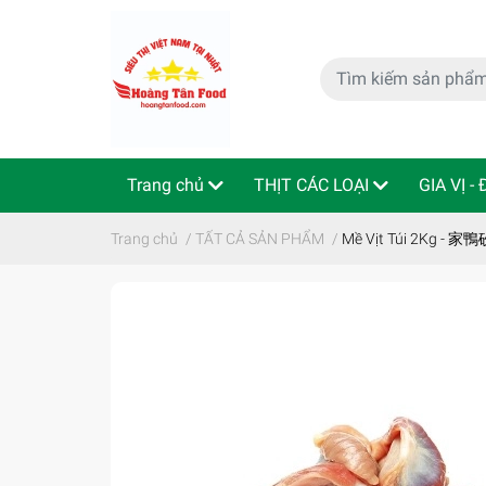
Trang chủ
THỊT CÁC LOẠI
GIA VỊ -
特定商取引法
Indo - ThaiLan
Trang chủ
/
TẤT CẢ SẢN PHẨM
/
Mề Vịt Túi 2Kg - 家