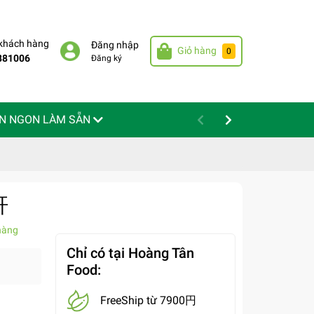
 khách hàng
Đăng nhập
Giỏ hàng
0
881006
Đăng ký
N NGON LÀM SẴN
肝
hàng
Chỉ có tại Hoàng Tân
Food:
FreeShip từ 7900円