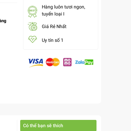
Hàng luôn tươi ngon,
tuyển loại I
àng
Giá Rẻ Nhất
Uy tín số 1
Có thể bạn sẽ thích