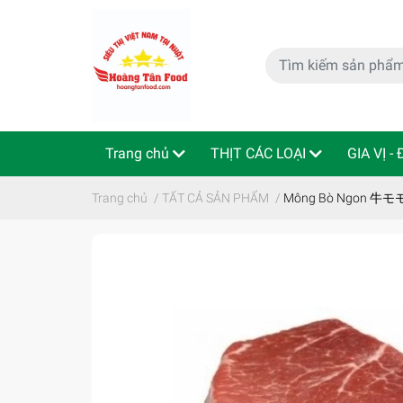
Trang chủ
THỊT CÁC LOẠI
GIA VỊ -
特定商取引法
Indo - ThaiLan
Trang chủ
/
TẤT CẢ SẢN PHẨM
/
Mông Bò Ngon 牛モ