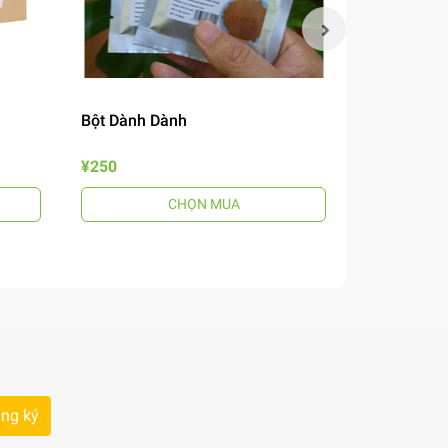
Bột Dành Dành
Mắm Nêm B
¥250
¥690
CHỌN MUA
ng ký