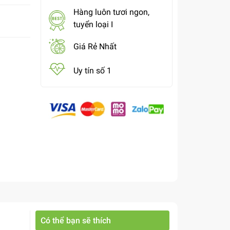
Hàng luôn tươi ngon,
tuyển loại I
Giá Rẻ Nhất
Uy tín số 1
Có thể bạn sẽ thích