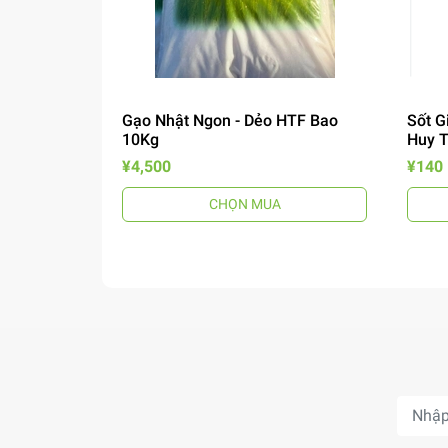
Gạo Nhật Ngon - Dẻo HTF Bao
Sốt G
10Kg
Huy 
¥4,500
¥140
CHỌN MUA