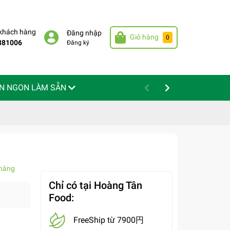
 khách hàng
Đăng nhập
Giỏ hàng
0
881006
Đăng ký
N NGON LÀM SẴN
hàng
Chỉ có tại Hoàng Tân
Food:
FreeShip từ 7900円