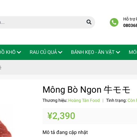
Hỗ trợ
08036
 ĐỒ KHÔ
RAU CỦ QUẢ
BÁNH KẸO - ĂN VẶT
MÓ
モ
Mông Bò Ngon 牛モモ
Thương hiệu:
Hoàng Tân Food
|
Tình trạng:
Còn 
¥2,390
Mô tả đang cập nhật