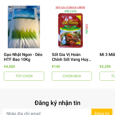
Gạo Nhật Ngon - Dẻo
Sốt Gia Vị Hoàn
Mì 3 Mi
- 64%
HTF Bao 10Kg
Chỉnh Sốt Vang Huy
Tuấn
¥4,500
¥140
¥2,290
TÙY CHỌN
CHỌN MUA
T
Đăng ký nhận tin
- 7%
Đăng ký