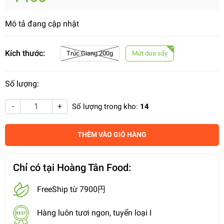
Mô tả đang cập nhật
Kích thước:
Trúc Giang 200g
Mứt dừa sấy
Số lượng:
-
+
Số lượng trong kho:
14
THÊM VÀO GIỎ HÀNG
Chỉ có tại Hoàng Tân Food:
FreeShip từ 7900円
Hàng luôn tươi ngon, tuyển loại I