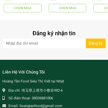
CHỌN MUA
CHỌN MUA
C
- 64%
Đăng ký nhận tin
Đăng ký
- 34%
Liên Hệ Với Chúng Tôi
Hoàng Tân Food Siêu Thị Việt tại Nhật
Địa chỉ:
埼玉県上尾市小敷谷982-6
Số điện thoại:
08036881006
Email:
hoangtanfood@gmail.com