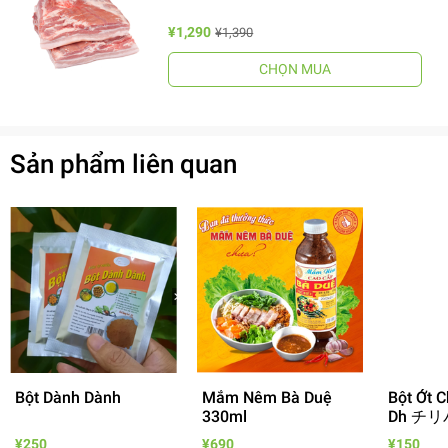
¥1,290
¥1,390
CHỌN MUA
Sản phẩm liên quan
Bột Dành Dành
Mắm Nêm Bà Duệ
Bột Ớt C
330ml
Dh チリ
¥250
¥690
¥150