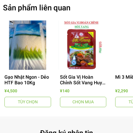
Sản phẩm liên quan
Gạo Nhật Ngon - Dẻo
Sốt Gia Vị Hoàn
Mì 3 Mi
HTF Bao 10Kg
Chỉnh Sốt Vang Huy
- 64%
Tuấn
¥4,500
¥140
¥2,290
TÙY CHỌN
CHỌN MUA
T