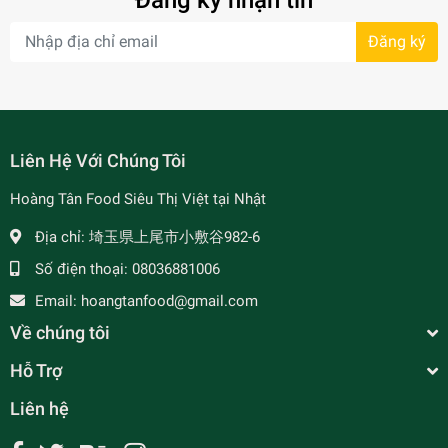
Đăng ký nhận tin
Đăng ký
- 34%
Liên Hệ Với Chúng Tôi
Hoàng Tân Food Siêu Thị Việt tại Nhật
Địa chỉ:
埼玉県上尾市小敷谷982-6
Số điện thoại:
08036881006
- 7%
Email:
hoangtanfood@gmail.com
Về chúng tôi
Hỗ Trợ
Liên hệ
Nấm Rơm Đóng Hộp 800g フクロタケ ハーフカ
ット缶詰め