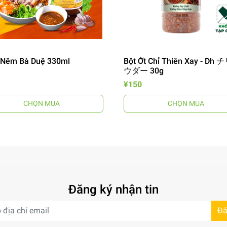
Nêm Bà Duệ 330ml
Bột Ớt Chỉ Thiên Xay - Dh
ウダー 30g
¥150
CHỌN MUA
CHỌN MUA
Đăng ký nhận tin
Đă