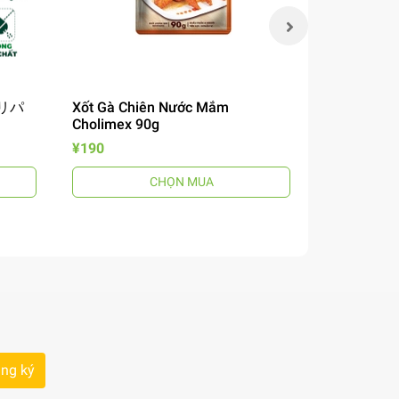
 チリパ
Xốt Gà Chiên Nước Mắm
Mì Omachi 
Cholimex 90g
Chua 12
風煮込みビ
¥190
¥190
CHỌN MUA
ng ký