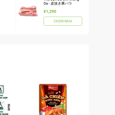
Da - 皮抜き豚バラ
¥1,290
CHỌN MUA