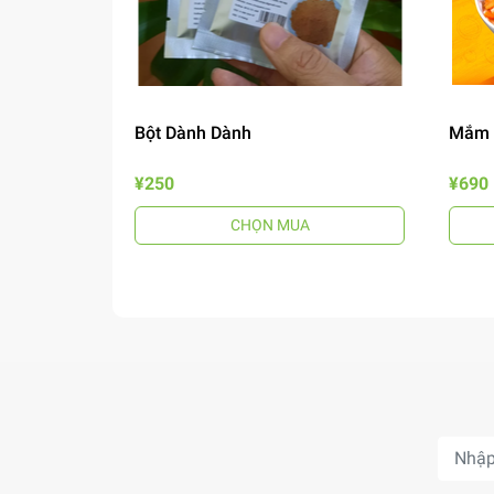
Bột Dành Dành
Mắm 
¥250
¥690
CHỌN MUA