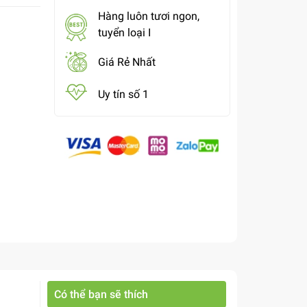
Hàng luôn tươi ngon,
tuyển loại I
Giá Rẻ Nhất
Uy tín số 1
Có thể bạn sẽ thích