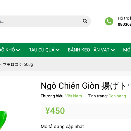
Hỗ trợ
08036
 ĐỒ KHÔ
RAU CỦ QUẢ
BÁNH KẸO - ĂN VẶT
MÓ
揚げトウモロコシ 500g
Ngô Chiên Giòn 揚
Thương hiệu:
Việt Nam
|
Tình trạng:
Còn hàng
¥450
Mô tả đang cập nhật