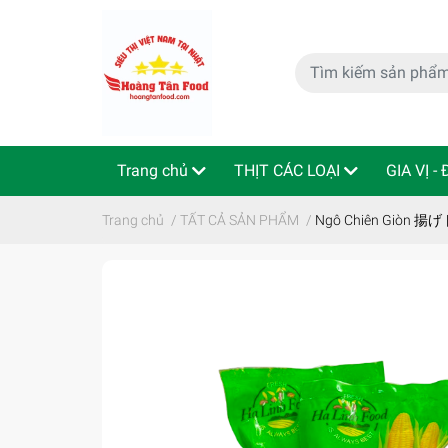
Trang chủ
THỊT CÁC LOẠI
GIA VỊ -
特定商取引法
Indo - ThaiLan
Trang chủ
/
TẤT CẢ SẢN PHẨM
/
Ngô Chiên Giòn 