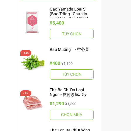
Gạo Yamada Loại S
(Bao Trắng - Chưa In
Tem Hoặc Bao Hồng)
¥5,400
10kg ヤマダお米 S
TÙY CHỌN
Rau Muống - 空心菜
¥400
¥1,100
TÙY CHỌN
Thịt Ba Chỉ Da Loại
Ngon - 皮付き豚バラ
¥1,290
¥1,390
CHỌN MUA
Thịt Lợn Ba Chỉ Không