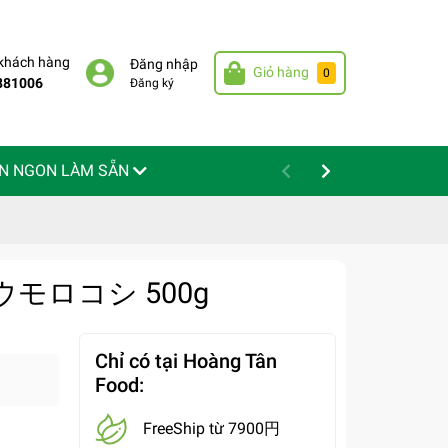
 khách hàng
Đăng nhập
Giỏ hàng
0
881006
Đăng ký
N NGON LÀM SẴN
げトウモロコシ 500g
Chỉ có tại Hoàng Tân
Food:
FreeShip từ 7900円