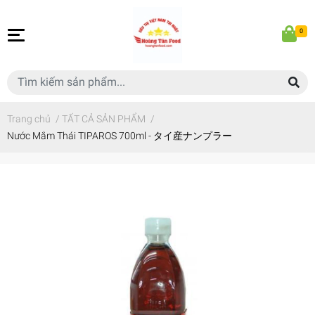
0
Trang chủ
/
TẤT CẢ SẢN PHẨM
/
Nước Mắm Thái TIPAROS 700ml - タイ産ナンプラー