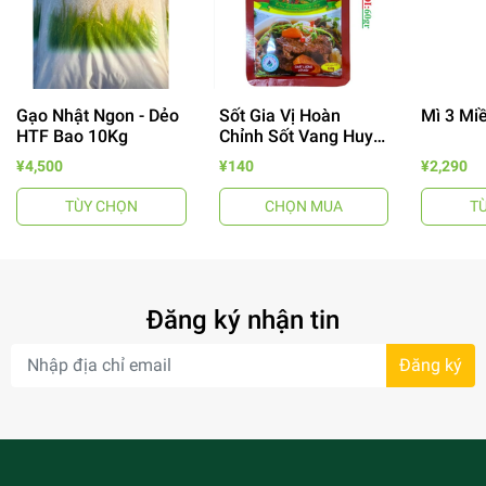
Gạo Nhật Ngon - Dẻo
Sốt Gia Vị Hoàn
Mì 3 Mi
HTF Bao 10Kg
Chỉnh Sốt Vang Huy
Tuấn
¥4,500
¥140
¥2,290
TÙY CHỌN
CHỌN MUA
T
- 64%
Đăng ký nhận tin
Đăng ký