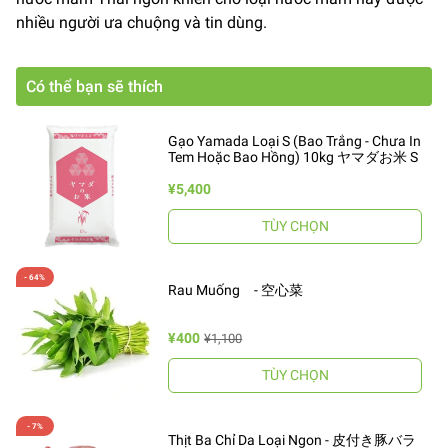
nhiều người ưa chuộng và tin dùng.
Có thể bạn sẽ thích
Gạo Yamada Loại S (Bao Trắng - Chưa In
Tem Hoặc Bao Hồng) 10kg ヤマダお米 S
¥5,400
TÙY CHỌN
Rau Muống - 空心菜
¥400
¥1,100
TÙY CHỌN
Thịt Ba Chỉ Da Loại Ngon - 皮付き豚バラ