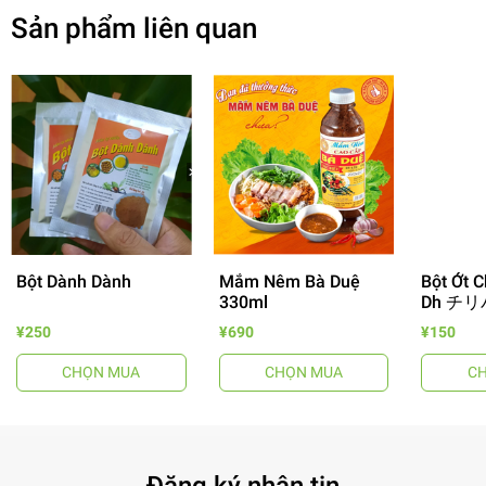
Sản phẩm liên quan
Bột Dành Dành
Mắm Nêm Bà Duệ
Bột Ớt C
330ml
Dh チリ
- 64%
¥250
¥690
¥150
CHỌN MUA
CHỌN MUA
C