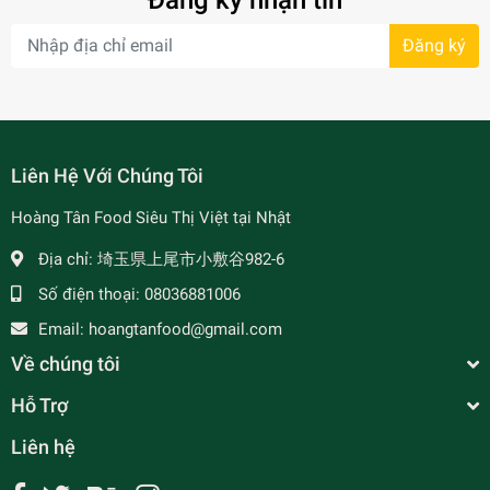
Đăng ký nhận tin
Đăng ký
- 7%
Liên Hệ Với Chúng Tôi
Hoàng Tân Food Siêu Thị Việt tại Nhật
Địa chỉ:
埼玉県上尾市小敷谷982-6
Số điện thoại:
08036881006
Email:
hoangtanfood@gmail.com
Về chúng tôi
Hỗ Trợ
Liên hệ
Nước Mía Tắc - シークワーサー味サトウキビジュ
ース