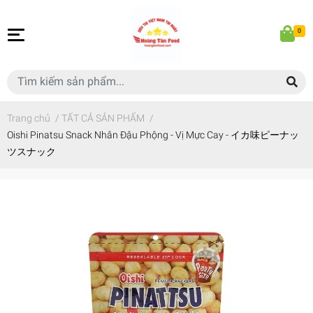
0
Trang chủ
/
TẤT CẢ SẢN PHẨM
/
Oishi Pinatsu Snack Nhân Đậu Phộng - Vị Mực Cay - イカ味ピーナッ
ツスナック