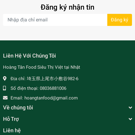
Đăng ký nhận tin
Đăng ký
- 34%
Liên Hệ Với Chúng Tôi
Hoàng Tân Food Siêu Thị Việt tại Nhật
Địa chỉ:
埼玉県上尾市小敷谷982-6
Số điện thoại:
08036881006
- 7%
Email:
hoangtanfood@gmail.com
Về chúng tôi
Hỗ Trợ
Liên hệ
Oishi Pinatsu Snack Nhân Đậu Phộng - Vị Mực