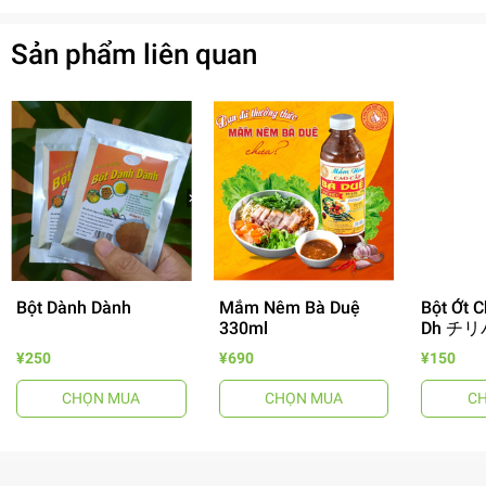
Sản phẩm liên quan
Bột Dành Dành
Mắm Nêm Bà Duệ
Bột Ớt C
330ml
Dh チリ
- 64%
¥250
¥690
¥150
CHỌN MUA
CHỌN MUA
C