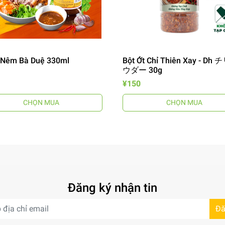
Nêm Bà Duệ 330ml
Bột Ớt Chỉ Thiên Xay - Dh
ウダー 30g
¥150
CHỌN MUA
CHỌN MUA
Đăng ký nhận tin
Đă