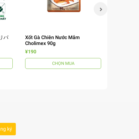
 チリパ
Xốt Gà Chiên Nước Mắm
Mì Omachi 
Cholimex 90g
Chua 12
風煮込みビ
¥190
¥190
CHỌN MUA
ng ký