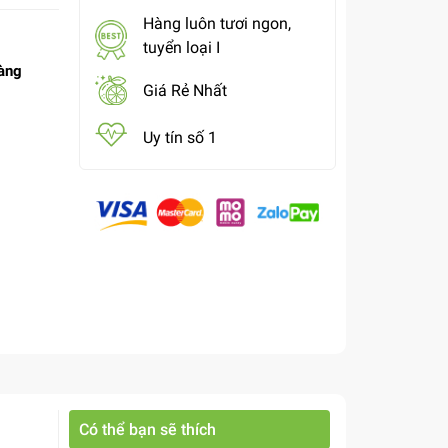
Hàng luôn tươi ngon,
tuyển loại I
àng
Giá Rẻ Nhất
Uy tín số 1
Có thể bạn sẽ thích