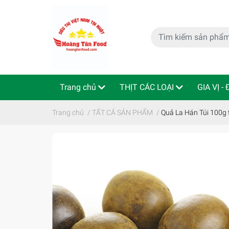
Trang chủ
THỊT CÁC LOẠI
GIA VỊ -
特定商取引法
Indo - ThaiLan
Trang chủ
/
TẤT CẢ SẢN PHẨM
/
Quả La Hán Túi 100g t