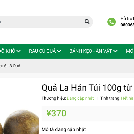
Hỗ trợ
08036
 ĐỒ KHÔ
RAU CỦ QUẢ
BÁNH KẸO - ĂN VẶT
MÓ
ừ 6 - 8 Quả
Quả La Hán Túi 100g từ 
Thương hiệu:
Đang cập nhật
|
Tình trạng:
Hết hà
¥370
Mô tả đang cập nhật