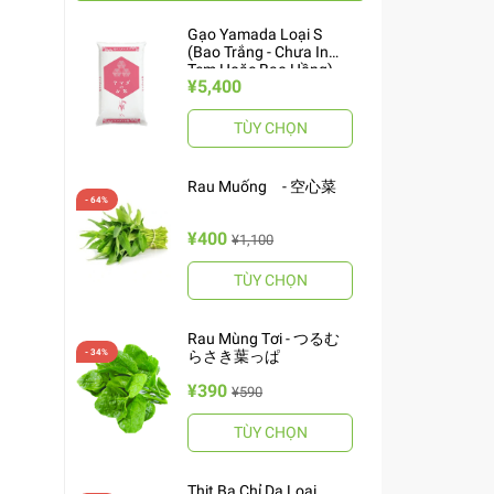
Gạo Yamada Loại S
(Bao Trắng - Chưa In
Tem Hoặc Bao Hồng)
¥5,400
10kg ヤマダお米 S
TÙY CHỌN
Rau Muống - 空心菜
¥400
¥1,100
TÙY CHỌN
Rau Mùng Tơi - つるむ
らさき葉っぱ
¥390
¥590
TÙY CHỌN
Thịt Ba Chỉ Da Loại