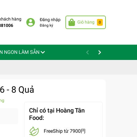
 khách hàng
Đăng nhập
Giỏ hàng
0
881006
Đăng ký
N NGON LÀM SẴN
6 - 8 Quả
ng
Chỉ có tại Hoàng Tân
Food:
FreeShip từ 7900円