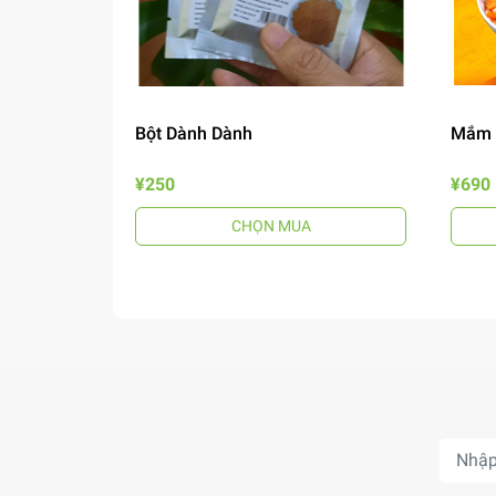
Bột Dành Dành
Mắm 
¥250
¥690
CHỌN MUA