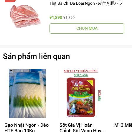
Thịt Ba Chỉ Da Loại Ngon - 皮付き豚バラ
¥1,290
¥1,390
CHỌN MUA
Sản phẩm liên quan
Gạo Nhật Ngon - Dẻo
Sốt Gia Vị Hoàn
Mì 3 Mi
HTF Bao 10Kg
Chỉnh Sốt Vang Huy