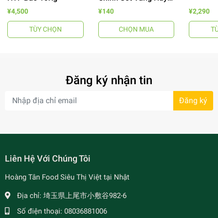
Tuấn
¥4,500
¥140
¥2,290
TÙY CHỌN
CHỌN MUA
T
- 64%
Đăng ký nhận tin
Đăng ký
- 34%
Liên Hệ Với Chúng Tôi
Hoàng Tân Food Siêu Thị Việt tại Nhật
Địa chỉ:
埼玉県上尾市小敷谷982-6
Số điện thoại:
08036881006