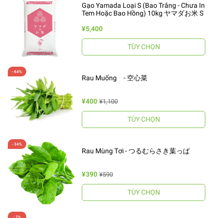
Gạo Yamada Loại S (Bao Trắng - Chưa In
Tem Hoặc Bao Hồng) 10kg ヤマダお米 S
¥5,400
TÙY CHỌN
Rau Muống - 空心菜
¥400
¥1,100
TÙY CHỌN
Rau Mùng Tơi - つるむらさき葉っぱ
¥390
¥590
TÙY CHỌN