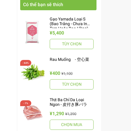
Có thể bạn sẽ thích
Gạo Yamada Loại S
(Bao Trắng - Chưa In
Tem Hoặc Bao Hồng)
¥5,400
10kg ヤマダお米 S
TÙY CHỌN
Rau Muống - 空心菜
¥400
¥1,100
TÙY CHỌN
Thịt Ba Chỉ Da Loại
Ngon - 皮付き豚バラ
¥1,290
¥1,390
CHỌN MUA