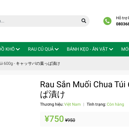
Hỗ trợ
08036
 ĐỒ KHÔ
RAU CỦ QUẢ
BÁNH KẸO - ĂN VẶT
MÓ
ua Túi 600g - キャッサバの葉っぱ漬け
Rau Sắn Muối Chua 
ぱ漬け
Thương hiệu:
Việt Nam
|
Tình trạng:
Còn hàng
¥750
¥950