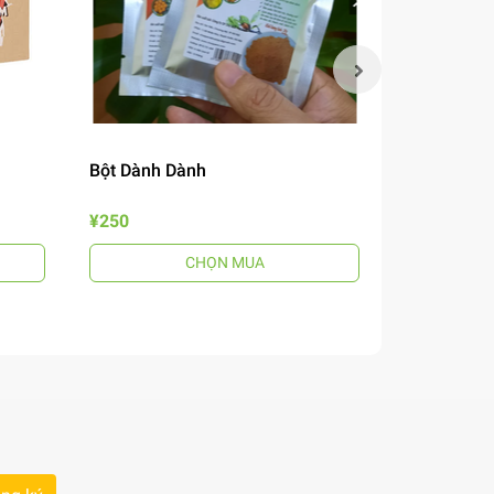
Bột Dành Dành
Mắm Nêm B
¥250
¥690
CHỌN MUA