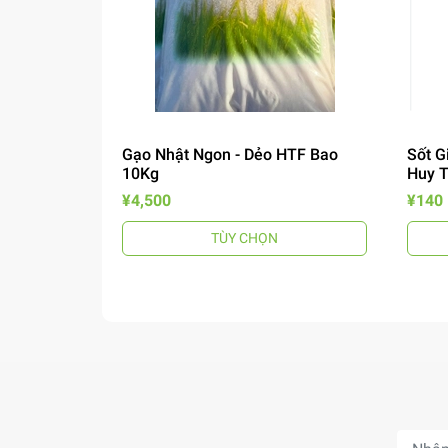
Gạo Nhật Ngon - Dẻo HTF Bao
Sốt G
10Kg
Huy 
¥4,500
¥140
TÙY CHỌN