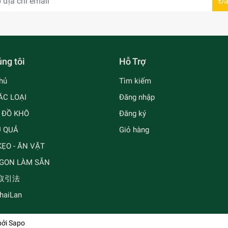
Đă
ng tôi
Hỗ Trợ
hủ
Tìm kiếm
ÁC LOẠI
Đăng nhập
- ĐỒ KHÔ
Đăng ký
Ủ QUẢ
Giỏ hàng
ẸO - ĂN VẶT
GON LÀM SẴN
取引法
ThaiLan
bởi
Sapo