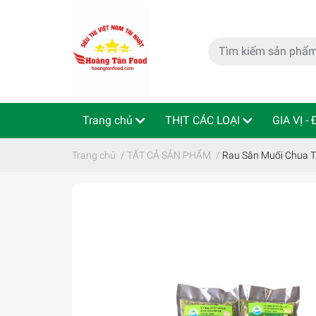
Trang chủ
THỊT CÁC LOẠI
GIA VỊ -
特定商取引法
Indo - ThaiLan
Trang chủ
/
TẤT CẢ SẢN PHẨM
/
Rau Sắn Muối Ch