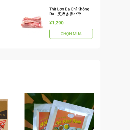
Thịt Lợn Ba Chỉ Không
Da - 皮抜き豚バラ
¥1,290
CHỌN MUA