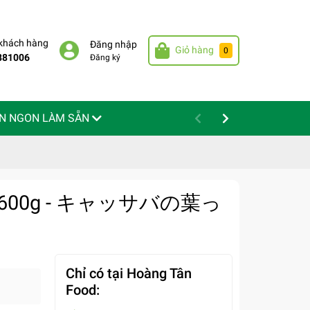
 khách hàng
Đăng nhập
Giỏ hàng
0
881006
Đăng ký
N NGON LÀM SẴN
Túi 600g - キャッサバの葉っ
Chỉ có tại Hoàng Tân
Food: