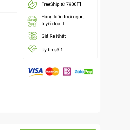
FreeShip từ 7900円
Hàng luôn tươi ngon,
tuyển loại I
Giá Rẻ Nhất
Uy tín số 1