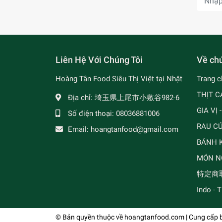
Liên Hệ Với Chúng Tôi
Về chú
Hoàng Tân Food Siêu Thị Việt tại Nhật
Trang c
THỊT C
Địa chỉ:
埼玉県上尾市小敷谷982-6
GIA VỊ 
Số điện thoại:
08036881006
RAU C
Email:
hoangtanfood@gmail.com
BÁNH K
MÓN N
特定商
Indo - 
© Bản quyền thuộc về
hoangtanfood.com
| Cung cấp 