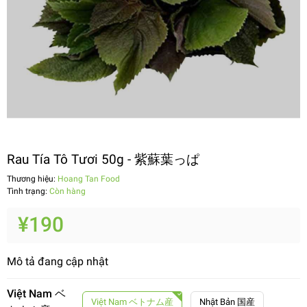
Rau Tía Tô Tươi 50g - 紫蘇葉っぱ
Thương hiệu:
Hoang Tan Food
Tình trạng:
Còn hàng
¥190
Mô tả đang cập nhật
Việt Nam ベ
Việt Nam ベトナム産
Nhật Bản 国産