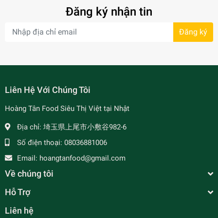
Đăng ký nhận tin
Đăng ký
- 7%
Liên Hệ Với Chúng Tôi
Hoàng Tân Food Siêu Thị Việt tại Nhật
Địa chỉ:
埼玉県上尾市小敷谷982-6
Số điện thoại:
08036881006
Email:
hoangtanfood@gmail.com
Về chúng tôi
Hỗ Trợ
Liên hệ
Rau Tía Tô Tươi 50g - 紫蘇葉っぱ