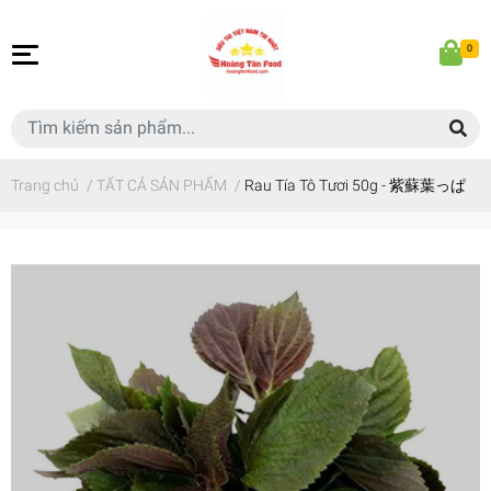
0
Trang chủ
/
TẤT CẢ SẢN PHẨM
/
Rau Tía Tô Tươi 50g - 紫蘇葉っぱ