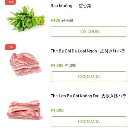
Rau Muống - 空心菜
¥400
¥1,100
TÙY CHỌN
Thịt Ba Chỉ Da Loại Ngon - 皮付き豚バラ
¥1,290
¥1,390
CHỌN MUA
Thịt Lợn Ba Chỉ Không Da - 皮抜き豚バラ
¥1,290
CHỌN MUA