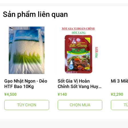
Sản phẩm liên quan
Gạo Nhật Ngon - Dẻo
Sốt Gia Vị Hoàn
Mì 3 Mi
HTF Bao 10Kg
Chỉnh Sốt Vang Huy
Tuấn
- 64%
¥4,500
¥140
¥2,290
TÙY CHỌN
CHỌN MUA
T