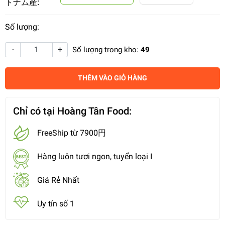
トナム産:
Số lượng:
-
+
Số lượng trong kho:
49
THÊM VÀO GIỎ HÀNG
Chỉ có tại Hoàng Tân Food:
FreeShip từ 7900円
Hàng luôn tươi ngon, tuyển loại I
Giá Rẻ Nhất
Uy tín số 1