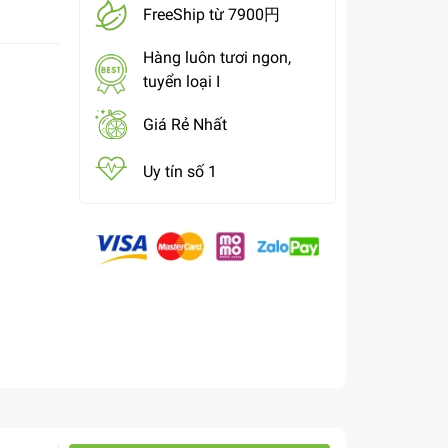
FreeShip từ 7900円
Hàng luôn tươi ngon,
tuyển loại I
Giá Rẻ Nhất
Uy tín số 1