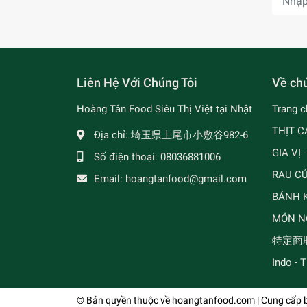
Liên Hệ Với Chúng Tôi
Về chú
Hoàng Tân Food Siêu Thị Việt tại Nhật
Trang c
THỊT C
Địa chỉ:
埼玉県上尾市小敷谷982-6
GIA VỊ 
Số điện thoại:
08036881006
RAU C
Email:
hoangtanfood@gmail.com
BÁNH K
MÓN N
特定商
Indo - 
© Bản quyền thuộc về
hoangtanfood.com
| Cung cấp 