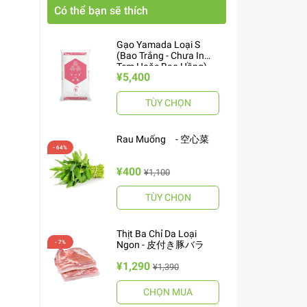
Có thể bạn sẽ thích
Gạo Yamada Loại S
(Bao Trắng - Chưa In
Tem Hoặc Bao Hồng)
¥5,400
10kg ヤマダお米 S
TÙY CHỌN
Rau Muống - 空心菜
¥400
¥1,100
TÙY CHỌN
Thịt Ba Chỉ Da Loại
Ngon - 皮付き豚バラ
¥1,290
¥1,390
CHỌN MUA