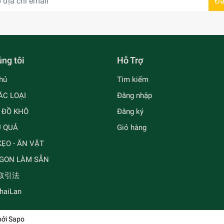
Đă
ng tôi
Hỗ Trợ
hủ
Tìm kiếm
ÁC LOẠI
Đăng nhập
- ĐỒ KHÔ
Đăng ký
Ủ QUẢ
Giỏ hàng
ẸO - ĂN VẶT
GON LÀM SẴN
取引法
ThaiLan
bởi
Sapo