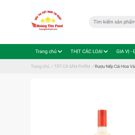
Trang chủ
THỊT CÁC LOẠI
GIA VỊ -
特定商取引法
Indo - ThaiLan
Trang chủ
/
TẤT CẢ SẢN PHẨM
/
Rượu Nếp Cái H