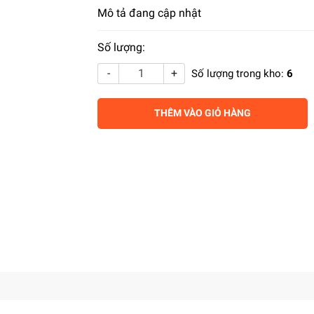
Mô tả đang cập nhật
Số lượng:
-
+
Số lượng trong kho:
6
THÊM VÀO GIỎ HÀNG