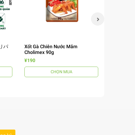
 チリパ
Xốt Gà Chiên Nước Mắm
Mì Omachi 
Cholimex 90g
Chua 12
風煮込みビ
¥190
¥190
CHỌN MUA