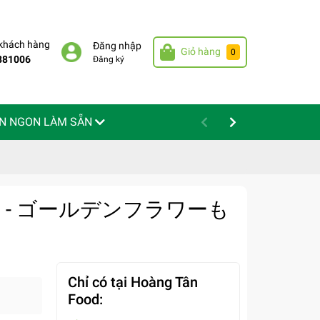
 khách hàng
Đăng nhập
Giỏ hàng
0
881006
Đăng ký
N NGON LÀM SẴN
 Vàng - ゴールデンフラワーも
Chỉ có tại Hoàng Tân
Food: