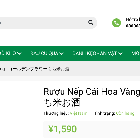
Hỗ trợ
08036
 ĐỒ KHÔ
RAU CỦ QUẢ
BÁNH KẸO - ĂN VẶT
MÓ
oa Vàng - ゴールデンフラワーもち米お酒
Rượu Nếp Cái Hoa
ち米お酒
Thương hiệu:
Việt Nam
|
Tình trạng:
Còn hàng
¥1,590