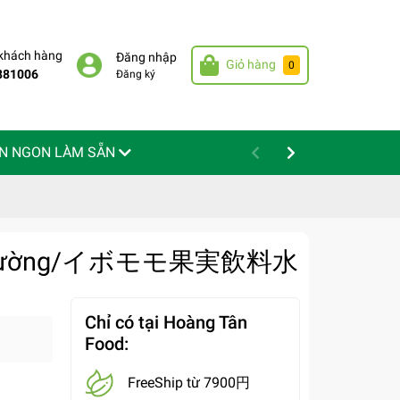
 khách hàng
Đăng nhập
Giỏ hàng
0
881006
Đăng ký
N NGON LÀM SẴN
ớp Đường/イボモモ果実飲料水
Chỉ có tại Hoàng Tân
Food:
FreeShip từ 7900円