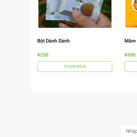
Bột Dành Dành
Mắm 
¥250
¥690
CHỌN MUA