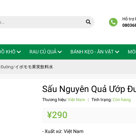
Hỗ trợ
08036
 ĐỒ KHÔ
RAU CỦ QUẢ
BÁNH KẸO - ĂN VẶT
MÓ
 Ướp Đường/イボモモ果実飲料水
Sấu Nguyên Quả Ư
Thương hiệu:
Việt Nam
|
Tình trạng:
Còn hàng
¥290
- Xuất xứ: Việt Nam