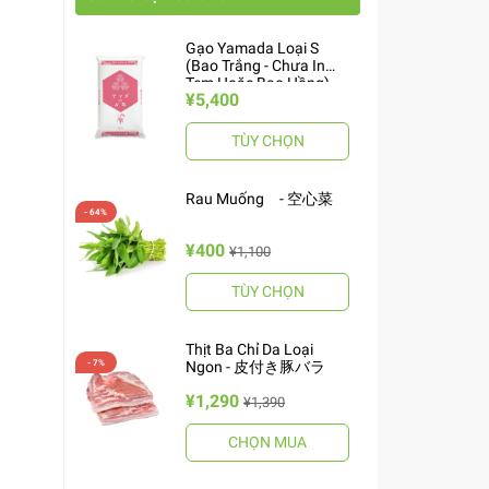
Gạo Yamada Loại S
(Bao Trắng - Chưa In
Tem Hoặc Bao Hồng)
¥5,400
10kg ヤマダお米 S
TÙY CHỌN
Rau Muống - 空心菜
¥400
¥1,100
TÙY CHỌN
Thịt Ba Chỉ Da Loại
Ngon - 皮付き豚バラ
¥1,290
¥1,390
CHỌN MUA