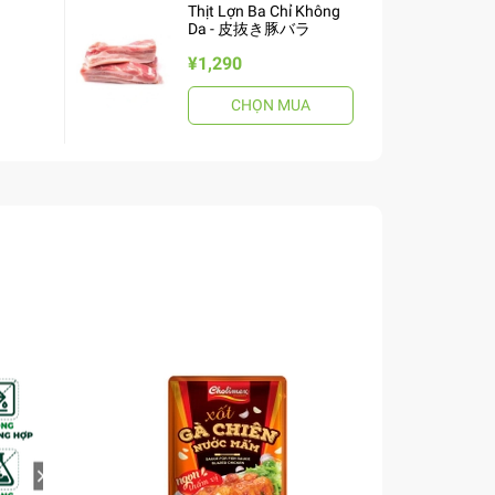
Thịt Lợn Ba Chỉ Không
Da - 皮抜き豚バラ
¥1,290
CHỌN MUA