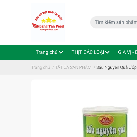
Trang chủ
THỊT CÁC LOẠI
GIA VỊ -
特定商取引法
Indo - ThaiLan
Trang chủ
/
TẤT CẢ SẢN PHẨM
/
Sấu Nguyên Quả