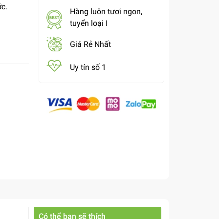
ớc.
Hàng luôn tươi ngon,
tuyển loại I
Giá Rẻ Nhất
Uy tín số 1
Có thể bạn sẽ thích