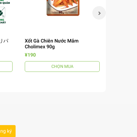
 チリパ
Xốt Gà Chiên Nước Mắm
Mì Omachi 
Cholimex 90g
Chua 12
風煮込みビ
¥190
¥190
CHỌN MUA
ng ký