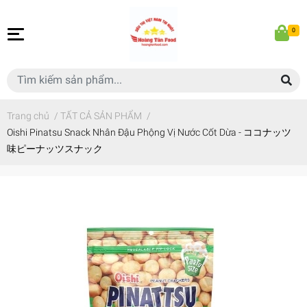
0
Trang chủ
/
TẤT CẢ SẢN PHẨM
/
Oishi Pinatsu Snack Nhân Đậu Phộng Vị Nước Cốt Dừa - ココナッツ
味ピーナッツスナック