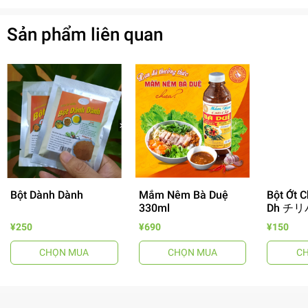
Sản phẩm liên quan
Bột Dành Dành
Mắm Nêm Bà Duệ
Bột Ớt C
330ml
Dh チリ
- 64%
¥250
¥690
¥150
CHỌN MUA
CHỌN MUA
C