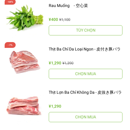
Rau Muống - 空心菜
¥400
¥1,100
TÙY CHỌN
Thịt Ba Chỉ Da Loại Ngon - 皮付き豚バラ
¥1,290
¥1,390
CHỌN MUA
Thịt Lợn Ba Chỉ Không Da - 皮抜き豚バラ
¥1,290
CHỌN MUA