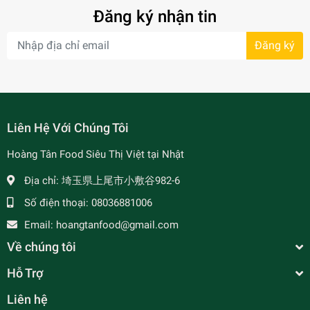
Đăng ký nhận tin
Đăng ký
- 7%
Liên Hệ Với Chúng Tôi
Hoàng Tân Food Siêu Thị Việt tại Nhật
Địa chỉ:
埼玉県上尾市小敷谷982-6
Số điện thoại:
08036881006
Email:
hoangtanfood@gmail.com
Về chúng tôi
Hỗ Trợ
Liên hệ
Oishi Pinatsu Snack Nhân Đậu Phộng Vị Nước