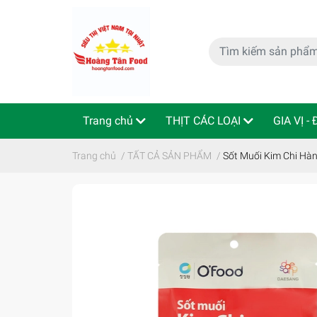
Trang chủ
THỊT CÁC LOẠI
GIA VỊ -
特定商取引法
Indo - ThaiLan
Trang chủ
/
TẤT CẢ SẢN PHẨM
/
Sốt Muối Kim Chi Hà