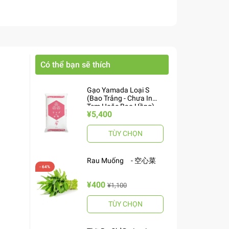
Có thể bạn sẽ thích
Gạo Yamada Loại S
(Bao Trắng - Chưa In
Tem Hoặc Bao Hồng)
¥5,400
10kg ヤマダお米 S
TÙY CHỌN
Rau Muống - 空心菜
¥400
¥1,100
TÙY CHỌN