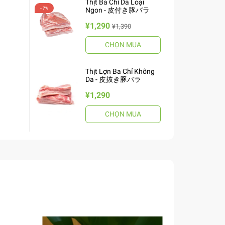
Thịt Ba Chỉ Da Loại
Ngon - 皮付き豚バラ
¥1,290
¥1,390
CHỌN MUA
Thịt Lợn Ba Chỉ Không
Da - 皮抜き豚バラ
¥1,290
CHỌN MUA