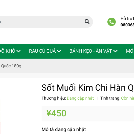
Hỗ trợ
08036
 ĐỒ KHÔ
RAU CỦ QUẢ
BÁNH KẸO - ĂN VẶT
MÓ
n Quốc 180g
Sốt Muối Kim Chi Hàn 
Thương hiệu:
Đang cập nhật
|
Tình trạng:
Còn h
¥450
Mô tả đang cập nhật