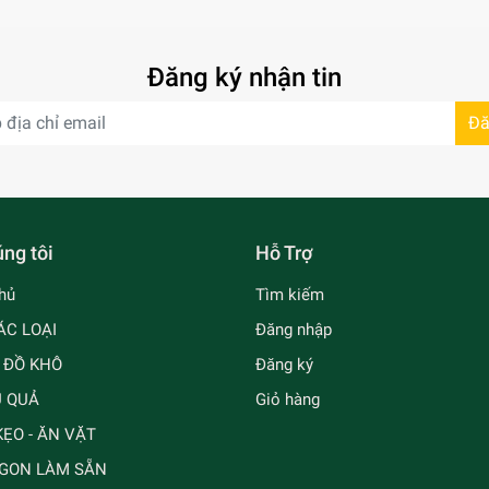
Đăng ký nhận tin
Đă
ng tôi
Hỗ Trợ
hủ
Tìm kiếm
ÁC LOẠI
Đăng nhập
- ĐỒ KHÔ
Đăng ký
Ủ QUẢ
Giỏ hàng
ẸO - ĂN VẶT
GON LÀM SẴN