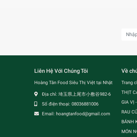
Liên Hệ Với Chúng Tôi
Về chú
Hoàng Tân Food Siêu Thị Việt tại Nhật
Trang c
THỊT C
Địa chỉ:
埼玉県上尾市小敷谷982-6
GIA VỊ 
Số điện thoại:
08036881006
RAU C
Email:
hoangtanfood@gmail.com
BÁNH K
MÓN N