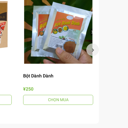
Bột Dành Dành
Mắm Nêm B
¥250
¥690
CHỌN MUA