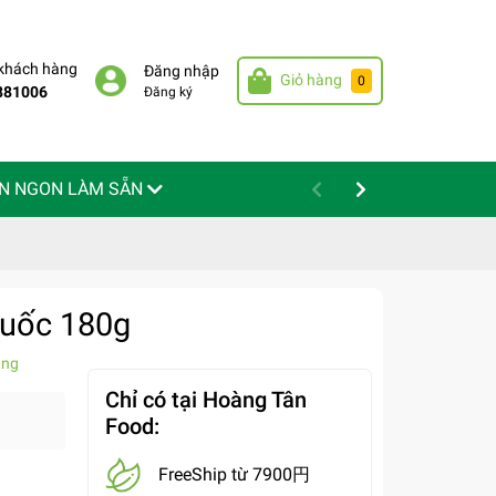
 khách hàng
Đăng nhập
Giỏ hàng
0
881006
Đăng ký
N NGON LÀM SẴN
Quốc 180g
àng
Chỉ có tại Hoàng Tân
Food:
FreeShip từ 7900円