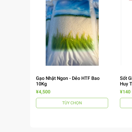
Gạo Nhật Ngon - Dẻo HTF Bao
Sốt G
10Kg
Huy 
¥4,500
¥140
TÙY CHỌN