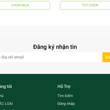
CHỌN MUA
TÙY CHỌN
Đăng ký nhận tin
Đă
ng tôi
Hỗ Trợ
hủ
Tìm kiếm
ÁC LOẠI
Đăng nhập