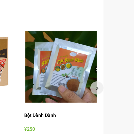
Bột Dành Dành
Mắm Nêm B
¥250
¥690