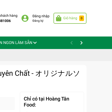
 khách hàng
Đăng nhập
Giỏ hàng
0
881006
Đăng ký
N NGON LÀM SẴN
Nguyên Chất - オリジナルソ
Chỉ có tại Hoàng Tân
Food: