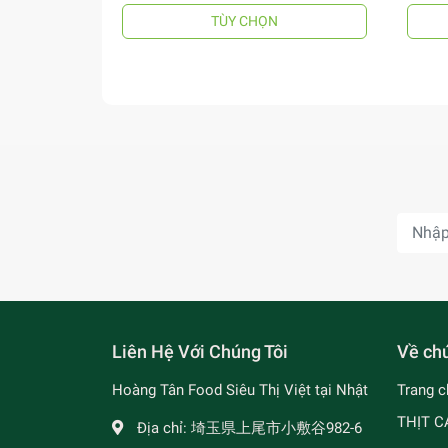
TÙY CHỌN
Liên Hệ Với Chúng Tôi
Về chú
Hoàng Tân Food Siêu Thị Việt tại Nhật
Trang c
THỊT C
Địa chỉ:
埼玉県上尾市小敷谷982-6