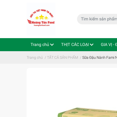
Trang chủ
THỊT CÁC LOẠI
GIA VỊ -
特定商取引法
Indo - ThaiLan
Trang chủ
/
TẤT CẢ SẢN PHẨM
/
Sữa Đậu Nành Fa