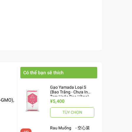
Có thể bạn sẽ thích
Gạo Yamada Loại S
(Bao Trắng - Chưa In
Tem Hoặc Bao Hồng)
n-GMO),
¥5,400
10kg ヤマダお米 S
TÙY CHỌN
Rau Muống - 空心菜