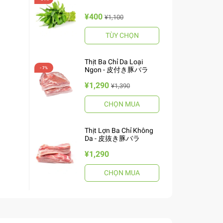
¥400
¥1,100
TÙY CHỌN
Thịt Ba Chỉ Da Loại
Ngon - 皮付き豚バラ
¥1,290
¥1,390
CHỌN MUA
Thịt Lợn Ba Chỉ Không
Da - 皮抜き豚バラ
¥1,290
CHỌN MUA