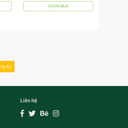
CHỌN MUA
ng ký
Liên hệ