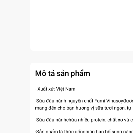
Mô tả sản phẩm
- Xuất xứ: Việt Nam
-Sữa đậu nành nguyên chất Fami Vinasoyđược 
mang đến cho bạn hương vị sữa tươi ngon, tự 
-Sữa đậu nànhchứa nhiều protein, chất xơ và c
-Sản phẩm là thức uốnggiúp bạn bổ sung năng 