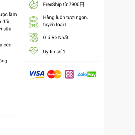
FreeShip từ 7900円
được làm
Hàng luôn tươi ngon,
n đổi
tuyển loại I
ị sữa
Giá Rẻ Nhất
và các
Uy tín số 1
năng