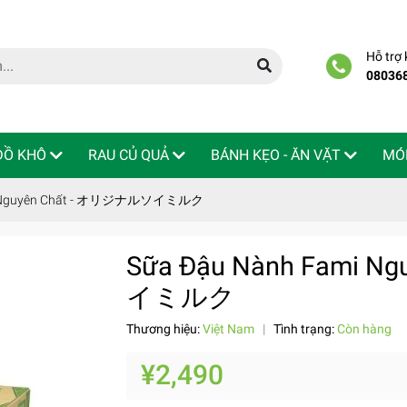
Hỗ trợ
08036
 ĐỒ KHÔ
RAU CỦ QUẢ
BÁNH KẸO - ĂN VẶT
MÓ
mi Nguyên Chất - オリジナルソイミルク
Sữa Đậu Nành Fami 
イミルク
Thương hiệu:
Việt Nam
|
Tình trạng:
Còn hàng
¥2,490