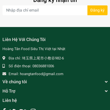
Đăng ký nhận tin
Đăng ký
- 7%
Liên Hệ Với Chúng Tôi
Hoàng Tân Food Siêu Thị Việt tại Nhật
Địa chỉ:
埼玉県上尾市小敷谷982-6
Số điện thoại:
08036881006
Email:
hoangtanfood@gmail.com
Về chúng tôi
Hỗ Trợ
Liên hệ
Sữa Đậu Xanh CG Food 325ml - CG Food グリー
ンビーンミルク