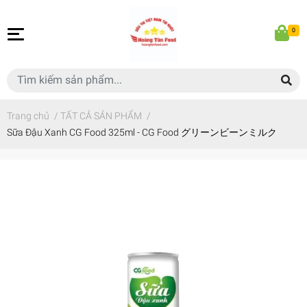
0
Trang chủ
/
TẤT CẢ SẢN PHẨM
/
Sữa Đậu Xanh CG Food 325ml - CG Food グリーンビーンミルク