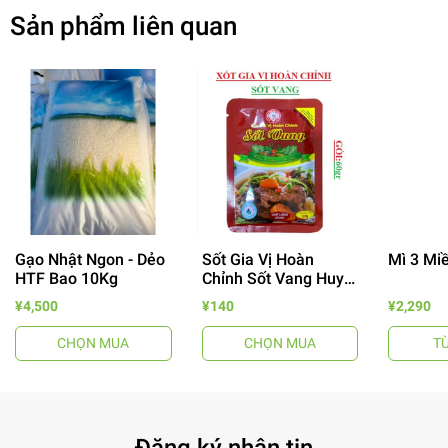
Sản phẩm liên quan
Gạo Nhật Ngon - Dẻo
Sốt Gia Vị Hoàn
Mì 3 Mi
HTF Bao 10Kg
Chỉnh Sốt Vang Huy
- 64%
Tuấn
¥4,500
¥140
¥2,290
CHỌN MUA
CHỌN MUA
T