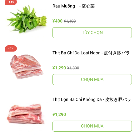
Rau Muống - 空心菜
¥400
¥1,100
TÙY CHỌN
Thịt Ba Chỉ Da Loại Ngon - 皮付き豚バラ
¥1,290
¥1,390
CHỌN MUA
Thịt Lợn Ba Chỉ Không Da - 皮抜き豚バラ
¥1,290
CHỌN MUA