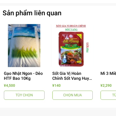
Sản phẩm liên quan
Gạo Nhật Ngon - Dẻo
Sốt Gia Vị Hoàn
Mì 3 Mi
HTF Bao 10Kg
Chỉnh Sốt Vang Huy
Tuấn
- 64%
¥4,500
¥140
¥2,290
TÙY CHỌN
CHỌN MUA
T