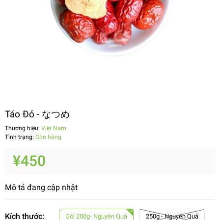
Táo Đỏ - なつめ
Thương hiệu:
Việt Nam
Tình trạng:
Còn hàng
¥450
Mô tả đang cập nhật
Kích thước:
Gói 200g- Nguyên Quả
250g - Nguyên Quả