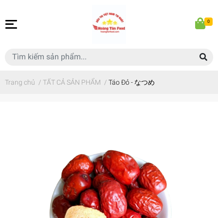
0
Trang chủ
/
TẤT CẢ SẢN PHẨM
/
Táo Đỏ - なつめ