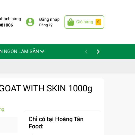
 khách hàng
Đăng nhập
Giỏ hàng
0
881006
Đăng ký
N NGON LÀM SẴN
c GOAT WITH SKIN 1000g
ng
Chỉ có tại Hoàng Tân
Food: