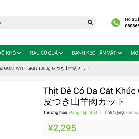
Hỗ trợ
08036
 ĐỒ KHÔ
RAU CỦ QUẢ
BÁNH KẸO - ĂN VẶT
MÓ
t Khúc GOAT WITH SKIN 1000g 皮つき山羊肉カット
Thịt Dê Có Da Cắt Khú
皮つき山羊肉カット
Thương hiệu:
Đang cập nhật
|
Tình trạng:
Hết hà
¥2,295