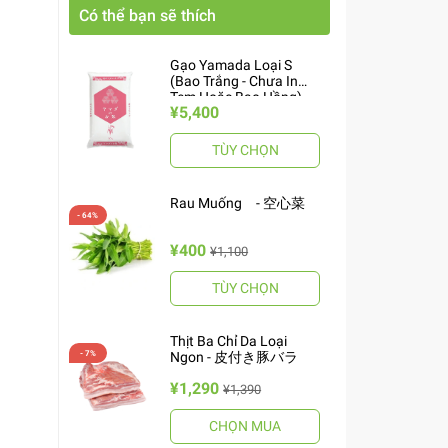
Có thể bạn sẽ thích
Gạo Yamada Loại S
(Bao Trắng - Chưa In
Tem Hoặc Bao Hồng)
¥5,400
10kg ヤマダお米 S
TÙY CHỌN
Rau Muống - 空心菜
¥400
¥1,100
TÙY CHỌN
Thịt Ba Chỉ Da Loại
Ngon - 皮付き豚バラ
¥1,290
¥1,390
CHỌN MUA