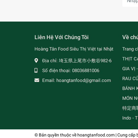
Liên Hệ Với Chúng Tôi
Về chú
Hoàng Tân Food Siêu Thị Việt tại Nhật
Trang c
THỊT C
Địa chỉ:
埼玉県上尾市小敷谷982-6
GIA VỊ 
Số điện thoại:
08036881006
RAU C
Email:
hoangtanfood@gmail.com
BÁNH K
MÓN N
特定商
Indo - 
© Bản quyền thuộc về
hoangtanfood.com
| Cung cấp 