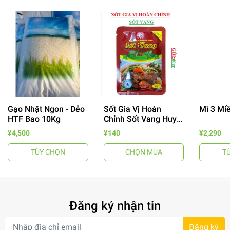
Gạo Nhật Ngon - Dẻo
Sốt Gia Vị Hoàn
Mì 3 Mi
- 64%
HTF Bao 10Kg
Chỉnh Sốt Vang Huy
Tuấn
¥4,500
¥140
¥2,290
TÙY CHỌN
CHỌN MUA
T
Đăng ký nhận tin
- 34%
Đăng ký