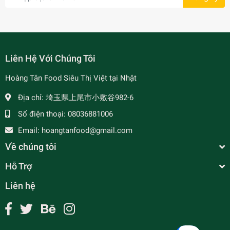
Liên Hệ Với Chúng Tôi
Hoàng Tân Food Siêu Thị Việt tại Nhật
Địa chỉ:
埼玉県上尾市小敷谷982-6
- 7%
Số điện thoại:
08036881006
Email:
hoangtanfood@gmail.com
Về chúng tôi
Hỗ Trợ
Liên hệ
Trà Hoa Sen - Gói Xanh 70g 蓮花茶
¥270
undefined