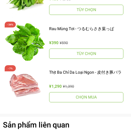
TÙY CHỌN
Rau Mùng Tơi - つるむらさき葉っぱ
¥390
¥590
TÙY CHỌN
Thịt Ba Chỉ Da Loại Ngon - 皮付き豚バラ
¥1,290
¥1,390
CHỌN MUA
Sản phẩm liên quan