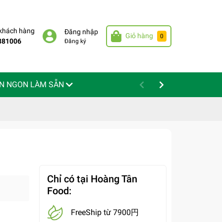
 khách hàng
Đăng nhập
Giỏ hàng
0
881006
Đăng ký
N NGON LÀM SẴN
Chỉ có tại Hoàng Tân
Food:
FreeShip từ 7900円