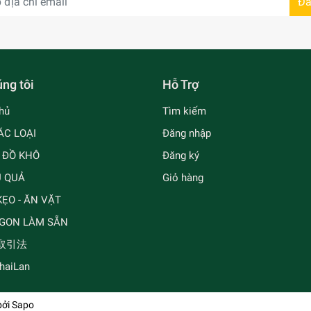
Đă
ng tôi
Hỗ Trợ
hủ
Tìm kiếm
ÁC LOẠI
Đăng nhập
- ĐỒ KHÔ
Đăng ký
Ủ QUẢ
Giỏ hàng
ẸO - ĂN VẶT
GON LÀM SẴN
取引法
ThaiLan
bởi
Sapo