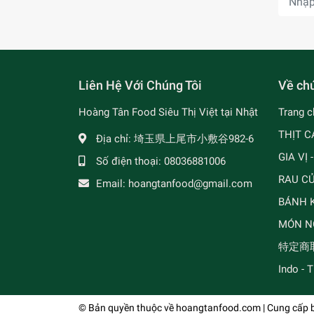
Liên Hệ Với Chúng Tôi
Về chú
Hoàng Tân Food Siêu Thị Việt tại Nhật
Trang c
THỊT C
Địa chỉ:
埼玉県上尾市小敷谷982-6
GIA VỊ 
Số điện thoại:
08036881006
RAU C
Email:
hoangtanfood@gmail.com
BÁNH K
MÓN N
特定商
Indo - 
© Bản quyền thuộc về
hoangtanfood.com
| Cung cấp 