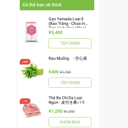
Có thể bạn sẽ thích
Gạo Yamada Loại S
(Bao Trắng - Chưa In
Tem Hoặc Bao Hồng)
¥5,400
10kg ヤマダお米 S
TÙY CHỌN
Rau Muống - 空心菜
¥400
¥1,100
TÙY CHỌN
Thịt Ba Chỉ Da Loại
Ngon - 皮付き豚バラ
¥1,290
¥1,390
CHỌN MUA