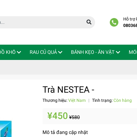
Hỗ trợ
08036
 ĐỒ KHÔ
RAU CỦ QUẢ
BÁNH KẸO - ĂN VẶT
MÓ
Trà NESTEA -
Thương hiệu:
Việt Nam
|
Tình trạng:
Còn hàng
¥450
¥580
Mô tả đang cập nhật