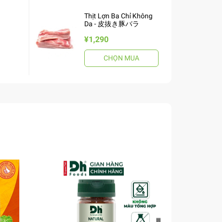
Thịt Lợn Ba Chỉ Không
Da - 皮抜き豚バラ
¥1,290
CHỌN MUA