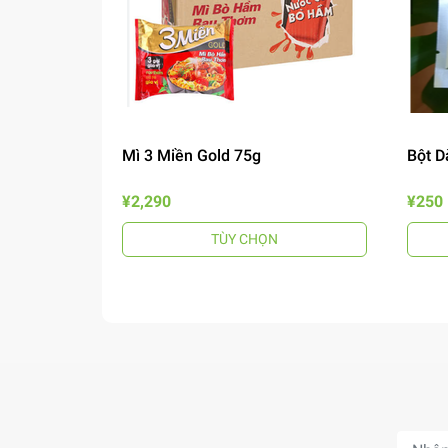
Mì 3 Miền Gold 75g
Bột D
¥2,290
¥250
TÙY CHỌN