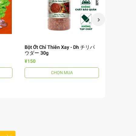
Bột Ớt Chỉ Thiên Xay - Dh チリパ
Xốt Gà Ch
ウダー 30g
Cholimex 9
¥150
¥190
CHỌN MUA