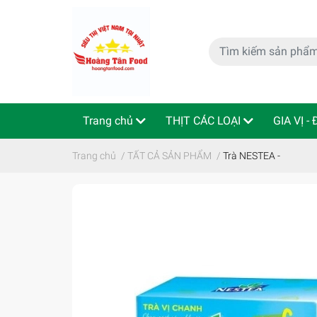
Trang chủ
THỊT CÁC LOẠI
GIA VỊ -
特定商取引法
Indo - ThaiLan
Trang chủ
/
TẤT CẢ SẢN PHẨM
/
Trà NESTEA -