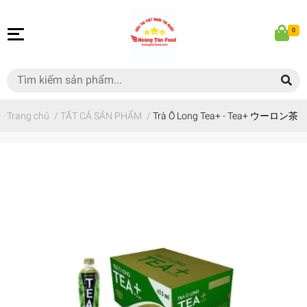
0
Trang chủ
/
TẤT CẢ SẢN PHẨM
/
Trà Ô Long Tea+ - Tea+ ウーロン茶