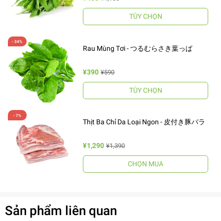
TÙY CHỌN
Rau Mùng Tơi - つるむらさき葉っぱ
¥390
¥590
TÙY CHỌN
Thịt Ba Chỉ Da Loại Ngon - 皮付き豚バラ
¥1,290
¥1,390
CHỌN MUA
Sản phẩm liên quan