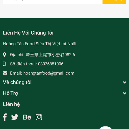
Liên Hệ Với Chúng Tôi
Hoàng Tân Food Siêu Thị Việt tại Nhật
Địa chỉ:
埼玉県上尾市小敷谷982-6
- 7%
Số điện thoại:
08036881006
Email:
hoangtanfood@gmail.com
Về chúng tôi
Hỗ Trợ
Liên hệ
Trà Ô Long Tea+ - Tea+ ウーロン茶
¥190
undefined