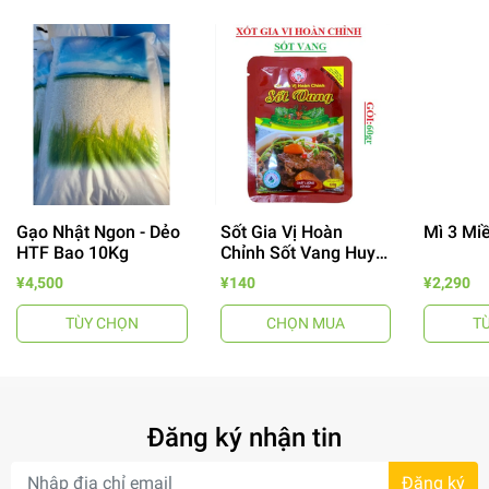
Gạo Nhật Ngon - Dẻo
Sốt Gia Vị Hoàn
Mì 3 Mi
- 64%
HTF Bao 10Kg
Chỉnh Sốt Vang Huy
Tuấn
¥4,500
¥140
¥2,290
TÙY CHỌN
CHỌN MUA
T
Đăng ký nhận tin
- 34%
Đăng ký