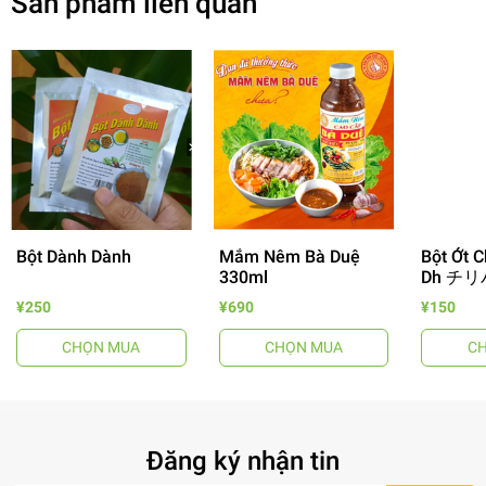
Sản phẩm liên quan
Bột Dành Dành
Mắm Nêm Bà Duệ
Bột Ớt C
330ml
Dh チリ
- 64%
¥250
¥690
¥150
CHỌN MUA
CHỌN MUA
C
Đăng ký nhận tin