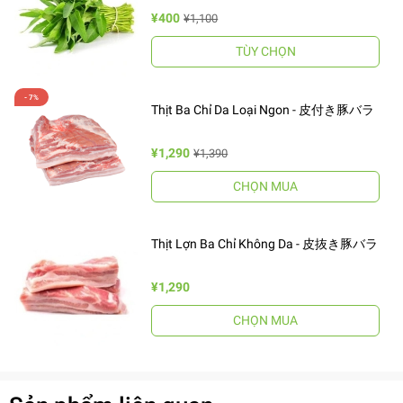
¥400
¥1,100
TÙY CHỌN
Thịt Ba Chỉ Da Loại Ngon - 皮付き豚バラ
¥1,290
¥1,390
CHỌN MUA
Thịt Lợn Ba Chỉ Không Da - 皮抜き豚バラ
¥1,290
CHỌN MUA