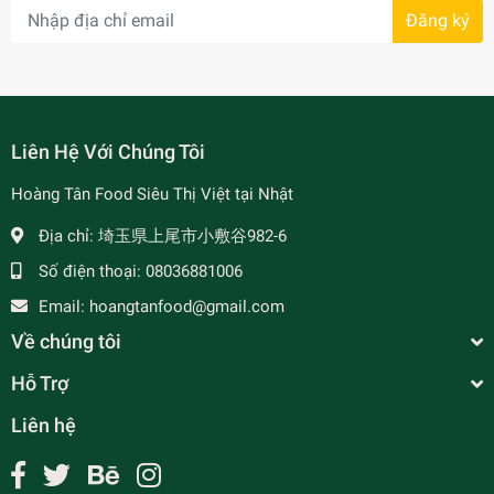
Đăng ký
- 7%
Liên Hệ Với Chúng Tôi
Hoàng Tân Food Siêu Thị Việt tại Nhật
Địa chỉ:
埼玉県上尾市小敷谷982-6
Số điện thoại:
08036881006
Email:
hoangtanfood@gmail.com
Về chúng tôi
Hỗ Trợ
Liên hệ
Vani Con Ngựa Vỉ 10 Ống - バニラ粉
¥150
undefined