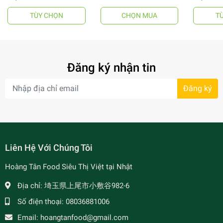
TÙY CHỌN
CHỌN MUA
T
- 64%
Đăng ký nhận tin
Đăng ký
- 7%
Liên Hệ Với Chúng Tôi
Hoàng Tân Food Siêu Thị Việt tại Nhật
Địa chỉ:
埼玉県上尾市小敷谷982-6
Số điện thoại:
08036881006
Email:
hoangtanfood@gmail.com