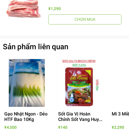
¥1,290
CHỌN MUA
Sản phẩm liên quan
Gạo Nhật Ngon - Dẻo
Sốt Gia Vị Hoàn
Mì 3 Mi
HTF Bao 10Kg
Chỉnh Sốt Vang Huy
Tuấn
¥4,500
¥140
¥2,290