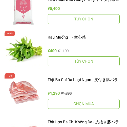
¥5,400
TÙY CHỌN
Rau Muống - 空心菜
¥400
¥1,100
TÙY CHỌN
Thịt Ba Chỉ Da Loại Ngon - 皮付き豚バラ
¥1,290
¥1,390
CHỌN MUA
Thịt Lợn Ba Chỉ Không Da - 皮抜き豚バラ