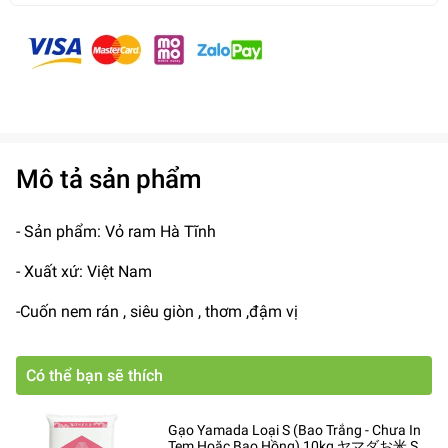
Mô tả sản phẩm
- Sản phẩm: Vỏ ram Hà Tĩnh
- Xuất xứ: Việt Nam
-Cuốn nem rán , siêu giòn , thơm ,đậm vị
Có thể bạn sẽ thích
Gạo Yamada Loại S (Bao Trắng - Chưa In
Tem Hoặc Bao Hồng) 10kg ヤマダお米 S