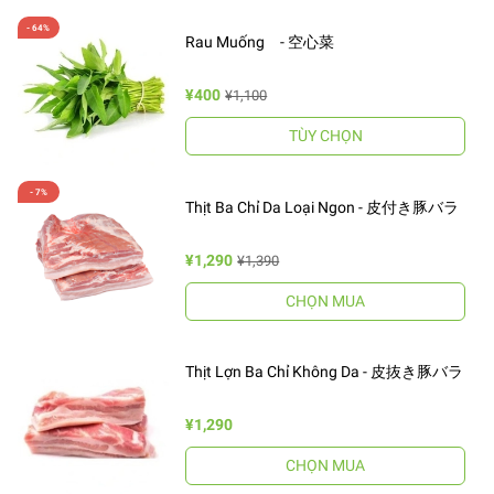
Rau Muống - 空心菜
¥400
¥1,100
TÙY CHỌN
Thịt Ba Chỉ Da Loại Ngon - 皮付き豚バラ
¥1,290
¥1,390
CHỌN MUA
Thịt Lợn Ba Chỉ Không Da - 皮抜き豚バラ
¥1,290
CHỌN MUA