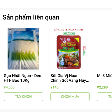
Sản phẩm liên quan
Gạo Nhật Ngon - Dẻo
Sốt Gia Vị Hoàn
Mì 3 Mi
HTF Bao 10Kg
Chỉnh Sốt Vang Huy
Tuấn
¥4,500
¥140
¥2,290
- 64%
TÙY CHỌN
CHỌN MUA
T