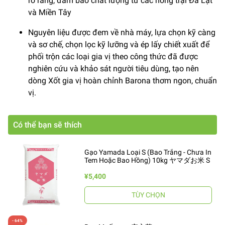
rõ ràng, đảm bảo chất lượng từ các nông trại Đà Lạt
và Miền Tây
Nguyên liệu được đem về nhà máy, lựa chọn kỹ càng
và sơ chế, chọn lọc kỹ lưỡng và ép lấy chiết xuất để
phối trộn các loại gia vị theo công thức đã được
nghiên cứu và khảo sát người tiêu dùng, tạo nên
dòng Xốt gia vị hoàn chỉnh Barona thơm ngon, chuẩn
vị.
Có thể bạn sẽ thích
Gạo Yamada Loại S (Bao Trắng - Chưa In
Tem Hoặc Bao Hồng) 10kg ヤマダお米 S
¥5,400
TÙY CHỌN