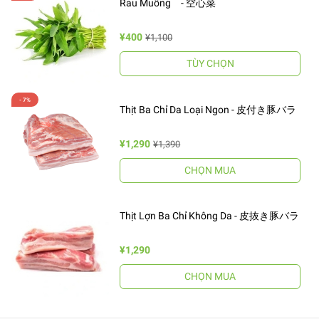
Rau Muống - 空心菜
¥400
¥1,100
TÙY CHỌN
Thịt Ba Chỉ Da Loại Ngon - 皮付き豚バラ
¥1,290
¥1,390
CHỌN MUA
Thịt Lợn Ba Chỉ Không Da - 皮抜き豚バラ
¥1,290
CHỌN MUA