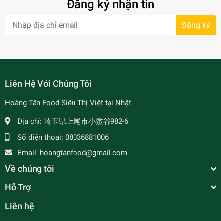
Đăng ký nhận tin
Đăng ký
- 64%
Liên Hệ Với Chúng Tôi
Hoàng Tân Food Siêu Thị Việt tại Nhật
Địa chỉ:
埼玉県上尾市小敷谷982-6
- 7%
Số điện thoại:
08036881006
Email:
hoangtanfood@gmail.com
Về chúng tôi
Hỗ Trợ
Liên hệ
Xốt Gia Vị Hoàn Chỉnh BARONA - Thịt Kho Tàu -
豚肉煮込み用ソース