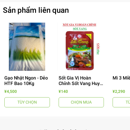
Sản phẩm liên quan
Gạo Nhật Ngon - Dẻo
Sốt Gia Vị Hoàn
Mì 3 Mi
HTF Bao 10Kg
Chỉnh Sốt Vang Huy
Tuấn
¥4,500
¥140
¥2,290
TÙY CHỌN
CHỌN MUA
T