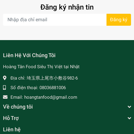
Đăng ký nhận tin
Đăng ký
- 7%
Liên Hệ Với Chúng Tôi
Hoàng Tân Food Siêu Thị Việt tại Nhật
Địa chỉ:
埼玉県上尾市小敷谷982-6
Số điện thoại:
08036881006
Email:
hoangtanfood@gmail.com
Về chúng tôi
Hỗ Trợ
Liên hệ
Xốt Gia Vị Hoàn Chỉnh BARONA - Bún Bò Huế - ブ