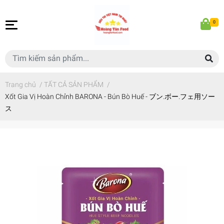
0
Trang chủ
/
TẤT CẢ SẢN PHẨM
/
Xốt Gia Vị Hoàn Chỉnh BARONA - Bún Bò Huế - ブン.ボー.フェ用ソー
ス