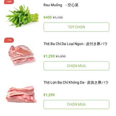
Rau Muống - 空心菜
¥400
¥1,100
TÙY CHỌN
Thịt Ba Chỉ Da Loại Ngon - 皮付き豚バラ
¥1,290
¥1,390
CHỌN MUA
Thịt Lợn Ba Chỉ Không Da - 皮抜き豚バラ
¥1,290
CHỌN MUA