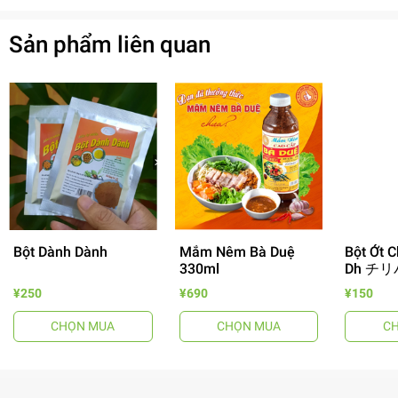
Sản phẩm liên quan
Bột Dành Dành
Mắm Nêm Bà Duệ
Bột Ớt C
330ml
Dh チリ
- 64%
¥250
¥690
¥150
CHỌN MUA
CHỌN MUA
C